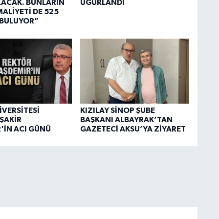
OLACAK. BUNLARIN
UĞURLANDI
ALİYETİ DE 525
 BULUYOR”
İVERSİTESİ
KIZILAY SİNOP ŞUBE
ŞAKİR
BAŞKANI ALBAYRAK’TAN
'İN ACI GÜNÜ
GAZETECİ AKSU’YA ZİYARET