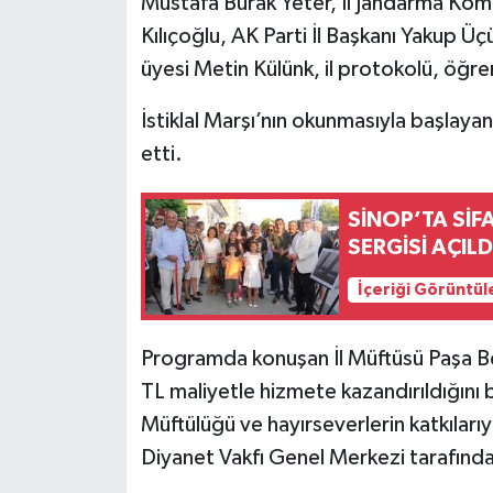
Mustafa Burak Yeter, İl Jandarma Komu
Kılıçoğlu, AK Parti İl Başkanı Yakup 
üyesi Metin Külünk, il protokolü, öğre
İstiklal Marşı’nın okunmasıyla başlaya
etti.
SİNOP’TA SİF
SERGİSİ AÇILD
İçeriği Görüntül
Programda konuşan İl Müftüsü Paşa Be
TL maliyetle hizmete kazandırıldığını bel
Müftülüğü ve hayırseverlerin katkılarıyl
Diyanet Vakfı Genel Merkezi tarafından