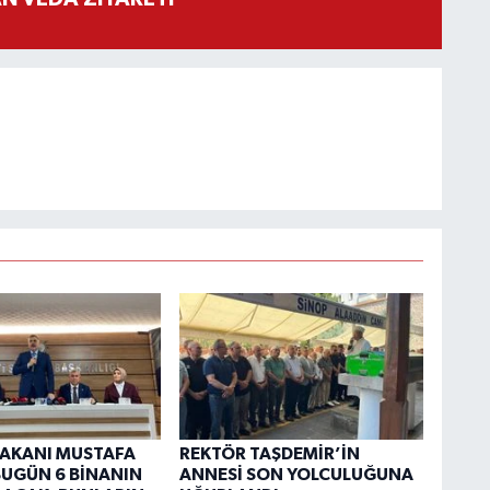
 BAKANI MUSTAFA
REKTÖR TAŞDEMİR’İN
“BUGÜN 6 BİNANIN
ANNESİ SON YOLCULUĞUNA