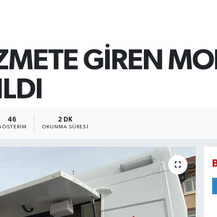
İZMETE GİREN MO
ILDI
46
2 DK
GÖSTERIM
OKUNMA SÜRESI