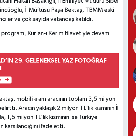
tanı Hakan Başaklıgil, İl Emniyet Müdürü Sibel
Üçüncüoğlu, İl Müftüsü Paşa Bektaş, TBMM eski
nciler ve çok sayıda vatandaş katıldı.
n program, Kur’an-ı Kerim tilavetiyle devam
AD’IN 29. GELENEKSEL YAZ FOTOĞRAF
I
e
ktaş, mobil ikram aracının toplam 3,5 milyon
irtti. Aracın yaklaşık 2 milyon TL’lik kısmının İl
a, 1,5 milyon TL’lik kısmının ise Türkiye
 karşılandığını ifade etti.