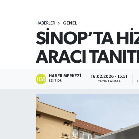
HABERLER
GENEL
SİNOP’TA H
ARACI TANIT
HABER MERKEZI
16.02.2026 - 15:51
EDITÖR
YAYINLANMA