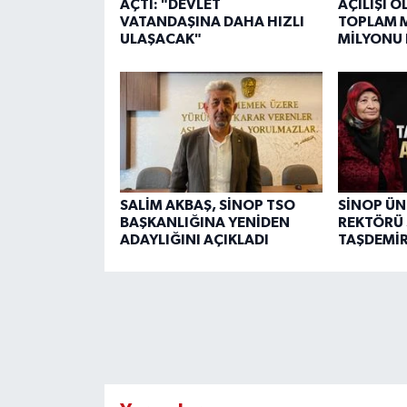
AÇTI: "DEVLET
AÇILIŞI 
VATANDAŞINA DAHA HIZLI
TOPLAM M
ULAŞACAK"
MİLYONU
SALİM AKBAŞ, SİNOP TSO
SİNOP ÜN
BAŞKANLIĞINA YENİDEN
REKTÖRÜ 
ADAYLIĞINI AÇIKLADI
TAŞDEMİR