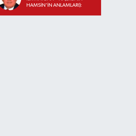
HAMSİN'İN ANLAMLARI):