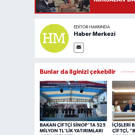
EDITÖR HAKKINDA
Haber Merkezi
Bunlar da ilginizi çekebilir
BAKAN ÇİFTÇİ SİNOP'TA 525
İÇİŞLERİ
MİLYON TL'LİK YATIRIMLARI
ÇİFTÇİ, 