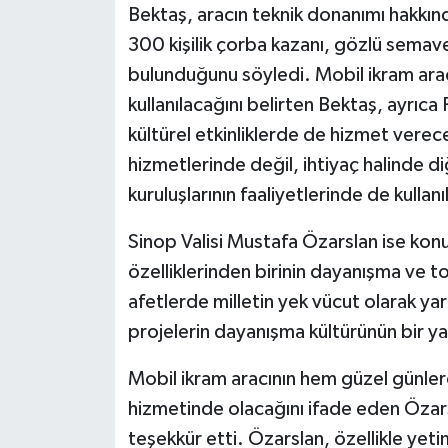
Bektaş, aracın teknik donanımı hakkınd
300 kişilik çorba kazanı, gözlü semave
bulunduğunu söyledi. Mobil ikram arac
kullanılacağını belirten Bektaş, ayrıc
kültürel etkinliklerde de hizmet verec
hizmetlerinde değil, ihtiyaç halinde d
kuruluşlarının faaliyetlerinde de kullanı
Sinop Valisi Mustafa Özarslan ise konu
özelliklerinden birinin dayanışma ve t
afetlerde milletin yek vücut olarak ya
projelerin dayanışma kültürünün bir y
Mobil ikram aracının hem güzel günle
hizmetinde olacağını ifade eden Özars
teşekkür etti. Özarslan, özellikle yet