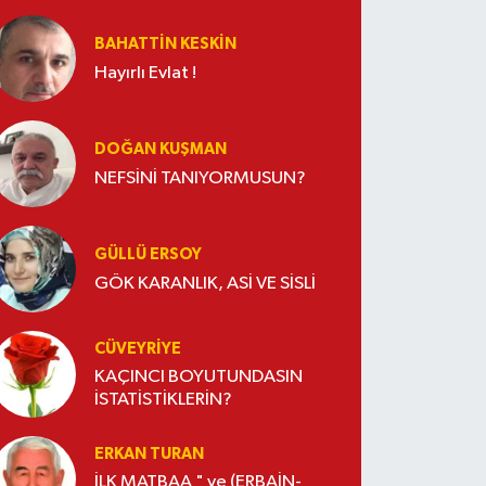
BAHATTIN KESKİN
Hayırlı Evlat !
DOĞAN KUŞMAN
NEFSİNİ TANIYORMUSUN?
GÜLLÜ ERSOY
GÖK KARANLIK, ASİ VE SİSLİ
CÜVEYRIYE
KAÇINCI BOYUTUNDASIN
İSTATİSTİKLERİN?
ERKAN TURAN
İLK MATBAA " ve (ERBAİN-