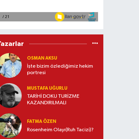
Yazarlar
OSMAN AKSU
İşte bizim özlediğimiz hekim
portresi
MUSTAFA UĞURLU
TARİHİ DOKU TURİZME
KAZANDIRILMALI
FATMA ÖZEN
Rosenheim Olayı(Ruh Tacizi)?