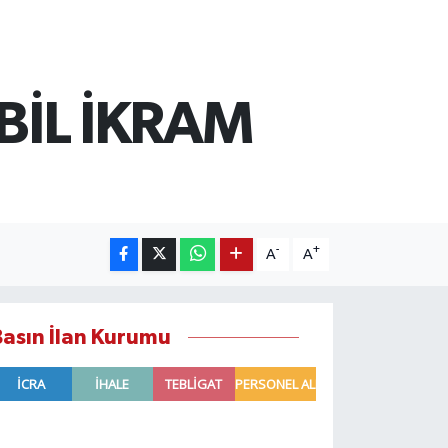
BİL İKRAM
-
+
A
A
Basın İlan Kurumu