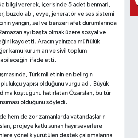
a bilgi vererek, içerisinde 5 adet benmari,
r, buzdolabı, evye, jeneratör ve ses sistemi
ının yangın, sel ve benzeri afet durumlarında
a Ramazan ayı başta olmak üzere sosyal ve
eğini kaydetti. Aracın yalnızca müftülük
iğer kamu kurumları ve sivil toplum
labileceğini ifade etti.
şmasında, Türk milletinin en belirgin
oplulukçu yapısı olduğunu vurguladı. Büyük
rdıma koştuğunu hatırlatan Özarslan, bu tür
ansıması olduğunu söyledi.
rde hem de zor zamanlarda vatandaşların
lan, projeye katkı sunan hayırseverlere
imlere yönelik yürütülen destek çalışmalarına