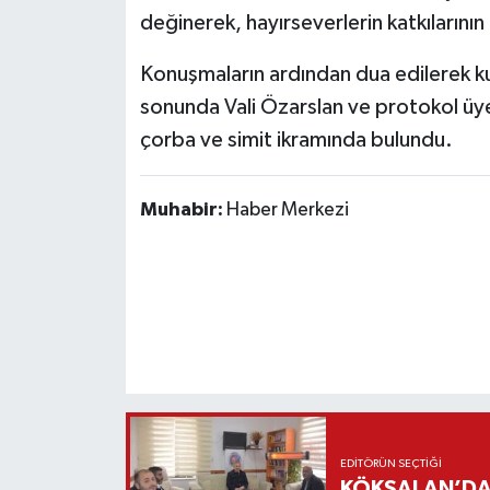
değinerek, hayırseverlerin katkılarının
Konuşmaların ardından dua edilerek ku
sonunda Vali Özarslan ve protokol üye
çorba ve simit ikramında bulundu.
Muhabir:
Haber Merkezi
EDITÖRÜN SEÇTIĞI
KÖKSALAN’DAN