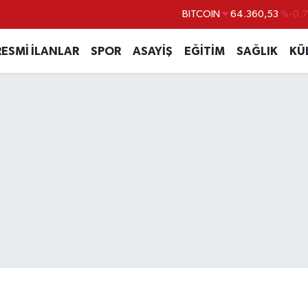
DOLAR
47,7069
%0.
EURO
55,0265
%0.
RESMİ İLANLAR
SPOR
ASAYİŞ
EĞİTİM
SAĞLIK
KÜ
STERLİN
64,1897
%0.
GRAM ALTIN
6618.49
%2.
BİST100
13.887
%6