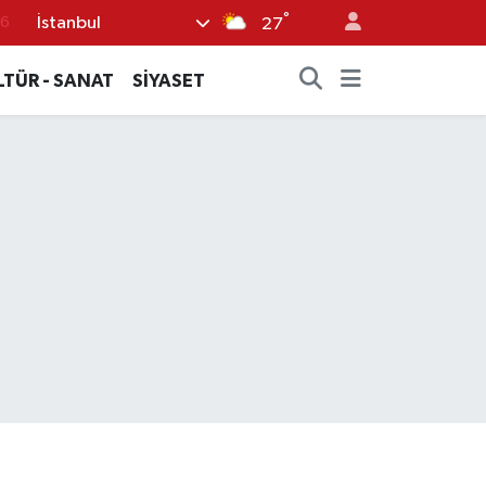
°
İstanbul
27
17
01
LTÜR - SANAT
SİYASET
02
12
4