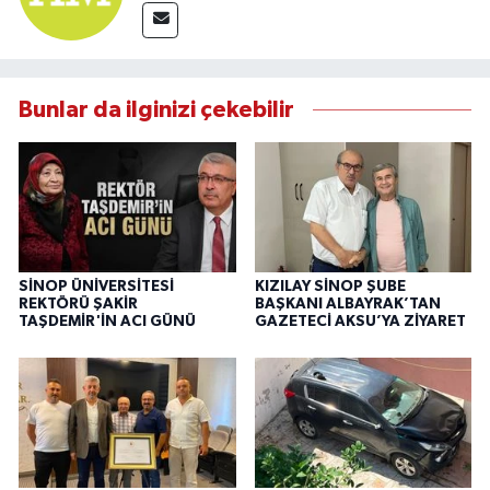
Bunlar da ilginizi çekebilir
SİNOP ÜNİVERSİTESİ
KIZILAY SİNOP ŞUBE
REKTÖRÜ ŞAKİR
BAŞKANI ALBAYRAK’TAN
TAŞDEMİR'İN ACI GÜNÜ
GAZETECİ AKSU’YA ZİYARET