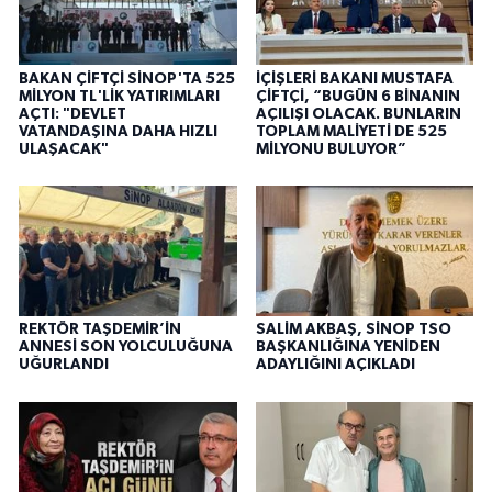
BAKAN ÇİFTÇİ SİNOP'TA 525
İÇİŞLERİ BAKANI MUSTAFA
MİLYON TL'LİK YATIRIMLARI
ÇİFTÇİ, “BUGÜN 6 BİNANIN
AÇTI: "DEVLET
AÇILIŞI OLACAK. BUNLARIN
VATANDAŞINA DAHA HIZLI
TOPLAM MALİYETİ DE 525
ULAŞACAK"
MİLYONU BULUYOR”
REKTÖR TAŞDEMİR’İN
SALİM AKBAŞ, SİNOP TSO
ANNESİ SON YOLCULUĞUNA
BAŞKANLIĞINA YENİDEN
UĞURLANDI
ADAYLIĞINI AÇIKLADI