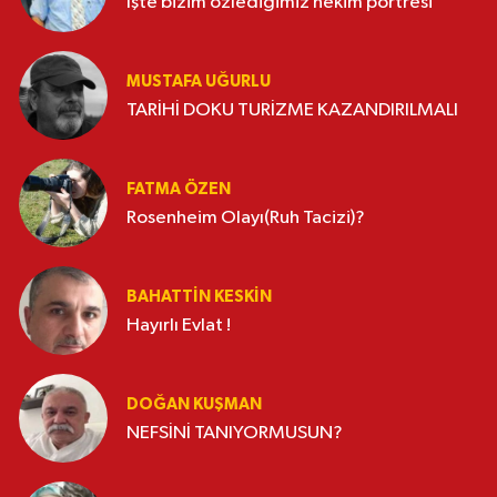
İşte bizim özlediğimiz hekim portresi
MUSTAFA UĞURLU
TARİHİ DOKU TURİZME KAZANDIRILMALI
FATMA ÖZEN
Rosenheim Olayı(Ruh Tacizi)?
BAHATTIN KESKİN
Hayırlı Evlat !
DOĞAN KUŞMAN
NEFSİNİ TANIYORMUSUN?