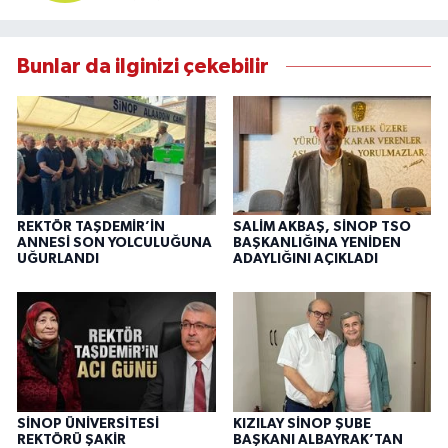
Bunlar da ilginizi çekebilir
REKTÖR TAŞDEMİR’İN
SALİM AKBAŞ, SİNOP TSO
ANNESİ SON YOLCULUĞUNA
BAŞKANLIĞINA YENİDEN
UĞURLANDI
ADAYLIĞINI AÇIKLADI
SİNOP ÜNİVERSİTESİ
KIZILAY SİNOP ŞUBE
REKTÖRÜ ŞAKİR
BAŞKANI ALBAYRAK’TAN