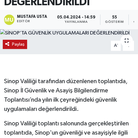
DEĞERLENDİRİLDİ
MUSTAFA USTA
05.04.2024 - 14:59
55
EDITÖR
YAYINLANMA
GÖSTERIM
OK
Paylaş
-
+
A
A
Sinop Valiliği tarafından düzenlenen toplantıda,
Sinop İl Güvenlik ve Asayiş Bilgilendirme
Toplantısı’nda yılın ilk çeyreğindeki güvenlik
uygulamaları değerlendirildi.
Sinop Valiliği toplantı salonunda gerçekleştirilen
toplantıda, Sinop'un güvenliği ve asayişiyle ilgili