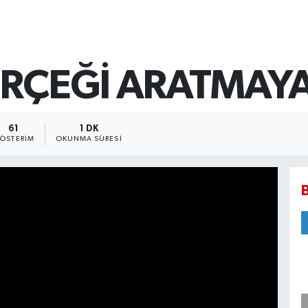
ERÇEĞİ ARATMAYA
61
1 DK
ÖSTERIM
OKUNMA SÜRESI