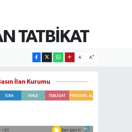
N TATBİKAT
-
+
A
A
Basın İlan Kurumu