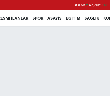
DOLAR
47,7069
%0.
EURO
55,0265
%0.
RESMİ İLANLAR
SPOR
ASAYİŞ
EĞİTİM
SAĞLIK
KÜ
STERLİN
64,1897
%0.
GRAM ALTIN
6618.49
%2.
BİST100
13.887
%
BITCOIN
65.130,04
%1