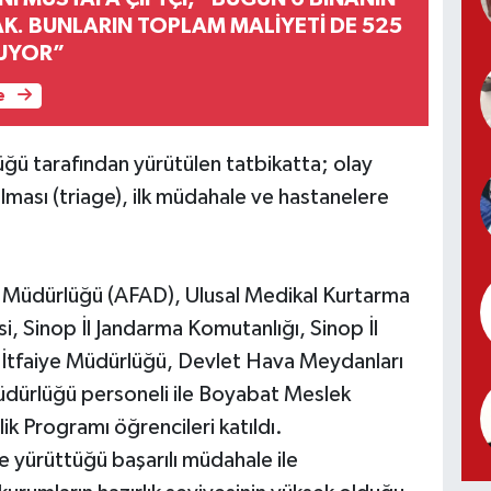
AK. BUNLARIN TOPLAM MALİYETİ DE 525
UYOR”
e
ğü tarafından yürütülen tatbikatta; olay
dırılması (triage), ilk müdahale ve hastanelere
um Müdürlüğü (AFAD), Ulusal Medikal Kurtarma
i, Sinop İl Jandarma Komutanlığı, Sinop İl
 İtfaiye Müdürlüğü, Devlet Hava Meydanları
dürlüğü personeli ile Boyabat Meslek
ik Programı öğrencileri katıldı.
e yürüttüğü başarılı müdahale ile