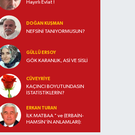
Hayırlı Evlat !
DOĞAN KUŞMAN
NEFSİNİ TANIYORMUSUN?
GÜLLÜ ERSOY
GÖK KARANLIK, ASİ VE SİSLİ
CÜVEYRIYE
KAÇINCI BOYUTUNDASIN
İSTATİSTİKLERİN?
ERKAN TURAN
İLK MATBAA " ve (ERBAİN-
HAMSİN'İN ANLAMLARI):