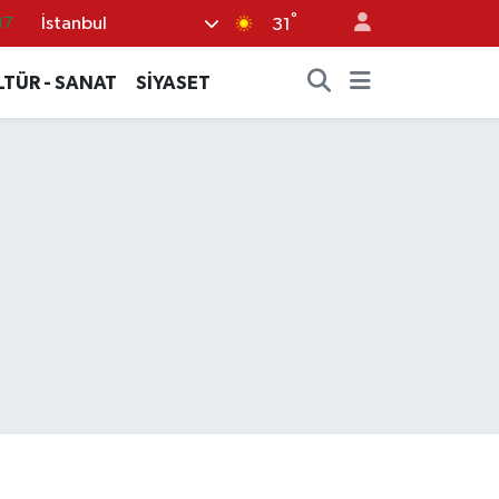
°
İstanbul
17
31
01
LTÜR - SANAT
SİYASET
02
12
64
.2