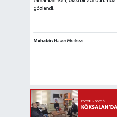
tamamlanırken, olası bir acil durumda 
gözlendi.
Muhabir:
Haber Merkezi
EDITÖRÜN SEÇTIĞI
KÖKSALAN’DAN