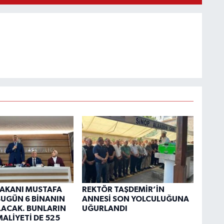
 BAKANI MUSTAFA
REKTÖR TAŞDEMİR’İN
“BUGÜN 6 BİNANIN
ANNESİ SON YOLCULUĞUNA
OLACAK. BUNLARIN
UĞURLANDI
ALİYETİ DE 525