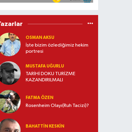
Yazarlar
OSMAN AKSU
İşte bizim özlediğimiz hekim
portresi
MUSTAFA UĞURLU
TARİHİ DOKU TURİZME
KAZANDIRILMALI
FATMA ÖZEN
Rosenheim Olayı(Ruh Tacizi)?
BAHATTIN KESKİN