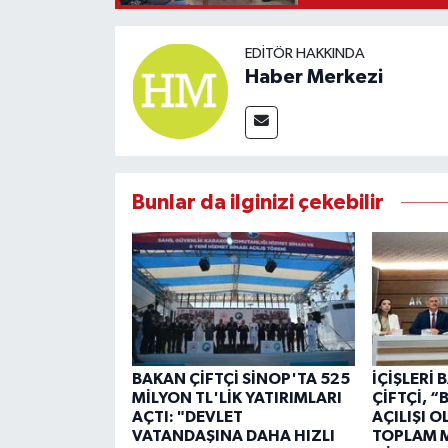
EDITÖR HAKKINDA
Haber Merkezi
Bunlar da ilginizi çekebilir
BAKAN ÇİFTÇİ SİNOP'TA 525
İÇİŞLERİ
MİLYON TL'LİK YATIRIMLARI
ÇİFTÇİ, 
AÇTI: "DEVLET
AÇILIŞI 
VATANDAŞINA DAHA HIZLI
TOPLAM M