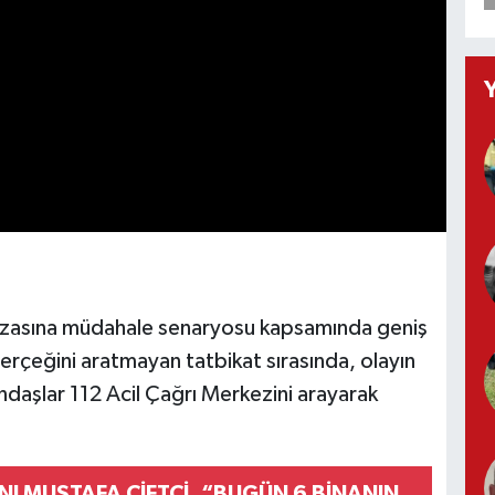
kazasına müdahale senaryosu kapsamında geniş
 Gerçeğini aratmayan tatbikat sırasında, olayın
daşlar 112 Acil Çağrı Merkezini arayarak
ANI MUSTAFA ÇİFTÇİ, “BUGÜN 6 BİNANIN