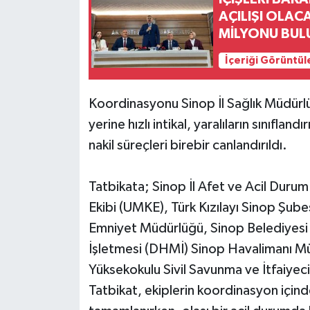
AÇILIŞI OLAC
MİLYONU BUL
İçeriği Görüntül
Koordinasyonu Sinop İl Sağlık Müdürlü
yerine hızlı intikal, yaralıların sınıflan
nakil süreçleri birebir canlandırıldı.
Tatbikata; Sinop İl Afet ve Acil Dur
Ekibi (UMKE), Türk Kızılayı Sinop Şubes
Emniyet Müdürlüğü, Sinop Belediyesi
İşletmesi (DHMİ) Sinop Havalimanı Mü
Yüksekokulu Sivil Savunma ve İtfaiyecil
Tatbikat, ekiplerin koordinasyon içind