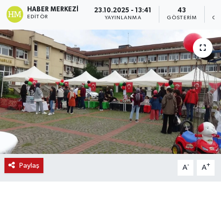
HABER MERKEZI
23.10.2025 - 13:41
43
EDITÖR
YAYINLANMA
GÖSTERIM
OK
Paylaş
-
+
A
A