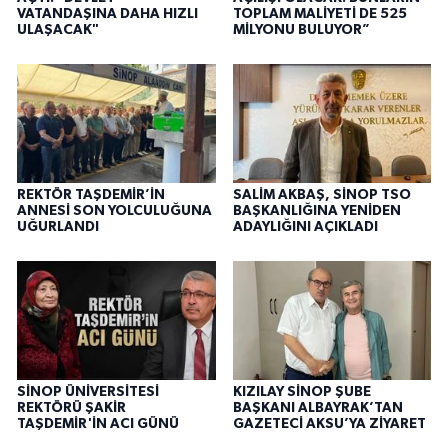
VATANDAŞINA DAHA HIZLI
TOPLAM MALİYETİ DE 525
ULAŞACAK"
MİLYONU BULUYOR”
REKTÖR TAŞDEMİR’İN
SALİM AKBAŞ, SİNOP TSO
ANNESİ SON YOLCULUĞUNA
BAŞKANLIĞINA YENİDEN
UĞURLANDI
ADAYLIĞINI AÇIKLADI
SİNOP ÜNİVERSİTESİ
KIZILAY SİNOP ŞUBE
REKTÖRÜ ŞAKİR
BAŞKANI ALBAYRAK’TAN
TAŞDEMİR'İN ACI GÜNÜ
GAZETECİ AKSU’YA ZİYARET