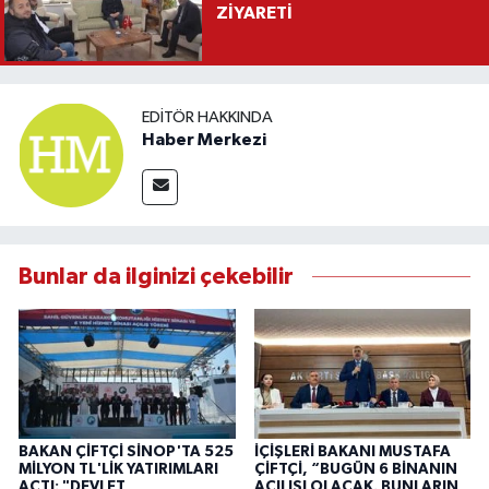
ZİYARETİ
EDITÖR HAKKINDA
Haber Merkezi
Bunlar da ilginizi çekebilir
BAKAN ÇİFTÇİ SİNOP'TA 525
İÇİŞLERİ BAKANI MUSTAFA
MİLYON TL'LİK YATIRIMLARI
ÇİFTÇİ, “BUGÜN 6 BİNANIN
AÇTI: "DEVLET
AÇILIŞI OLACAK. BUNLARIN