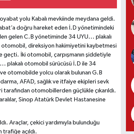
 Boyabat yolu Kabalı mevkiinde meydana geldi.
yabat’a doğru hareket eden İ.D yönetimindeki
nden gelen C.B yönetiminde 34 UYU... plakalı
ğı otomobil, direksiyon hakimiyetini kaybetmesi
 geçti. İki otomobil, çarpışmanın şiddetiyle
 plakalı otomobil sürücüsü İ.D ile 34
 ve otomobilde yolcu olarak bulunan G.B
ndarma, AFAD, sağlık ve itfaiye ekipleri sevk
eri tarafından otomobillerden güçlükle çıkarıldı.
yaralılar, Sinop Atatürk Devlet Hastanesine
ldı. Araçlar, çekici yardımıyla bulunduğu
 trafiğe açıldı.