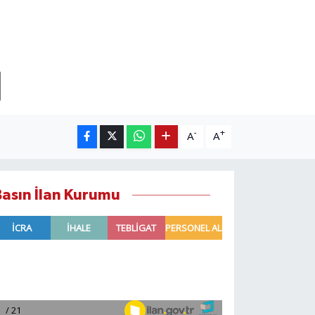
I
-
+
A
A
Basın İlan Kurumu