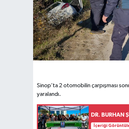
Sinop’ta 2 otomobilin çarpışması sonu
yaralandı.
DR. BURHAN 
İçeriği Görüntül