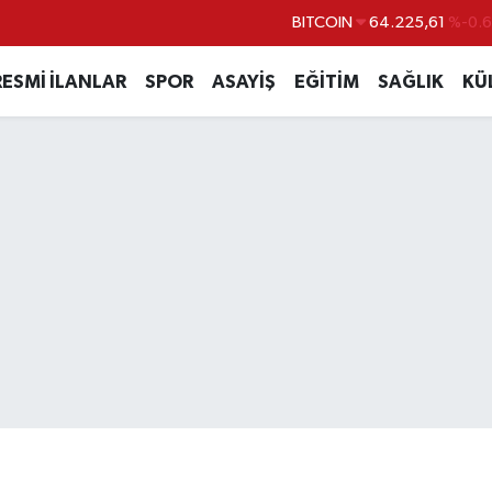
DOLAR
47,7143
%0.1
EURO
55,0317
%-0.0
RESMİ İLANLAR
SPOR
ASAYİŞ
EĞİTİM
SAĞLIK
KÜ
STERLİN
64,2463
%0.0
GRAM ALTIN
6574.81
%1.4
BİST100
13.799
%7
BITCOIN
64.225,61
%-0.6