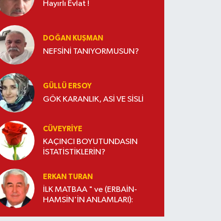
Hayırlı Evlat !
DOĞAN KUŞMAN
NEFSİNİ TANIYORMUSUN?
GÜLLÜ ERSOY
GÖK KARANLIK, ASİ VE SİSLİ
CÜVEYRIYE
KAÇINCI BOYUTUNDASIN
İSTATİSTİKLERİN?
ERKAN TURAN
İLK MATBAA " ve (ERBAİN-
HAMSİN'İN ANLAMLARI):