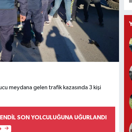
cu meydana gelen trafik kazasında 3 kişi
ŞENDİL SON YOLCULUĞUNA UĞURLANDI
e