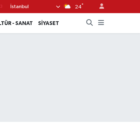
°
İstanbul
6
24
2
LTÜR - SANAT
SİYASET
7
4
0
3