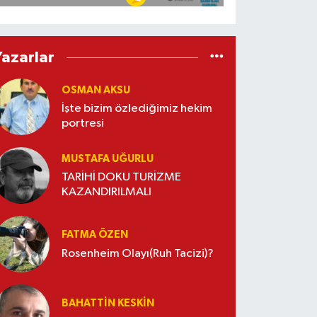
Yazarlar
OSMAN AKSU
İşte bizim özlediğimiz hekim
portresi
MUSTAFA UĞURLU
TARİHİ DOKU TURİZME
KAZANDIRILMALI
FATMA ÖZEN
Rosenheim Olayı(Ruh Tacizi)?
BAHATTIN KESKİN