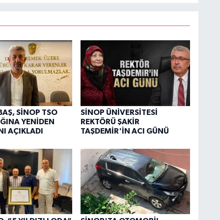
BAŞ, SİNOP TSO
SİNOP ÜNİVERSİTESİ
ĞINA YENİDEN
REKTÖRÜ ŞAKİR
NI AÇIKLADI
TAŞDEMİR'İN ACI GÜNÜ