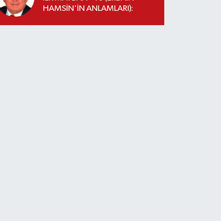
HAMSİN'İN ANLAMLARI):