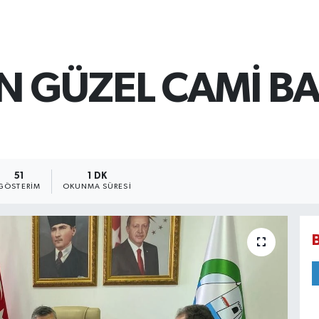
EN GÜZEL CAMİ B
51
1 DK
GÖSTERIM
OKUNMA SÜRESI