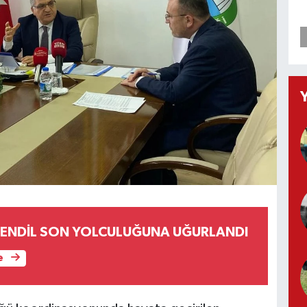
ŞENDİL SON YOLCULUĞUNA UĞURLANDI
e