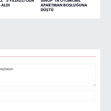
, “5 YILDIZLI ODA”
SİNOP'TA OTOMOBİL
 ALDI
APARTMAN BOŞLUĞUNA
DÜŞTÜ