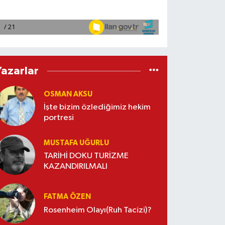
Yazarlar
OSMAN AKSU
İşte bizim özlediğimiz hekim
portresi
MUSTAFA UĞURLU
TARİHİ DOKU TURİZME
KAZANDIRILMALI
FATMA ÖZEN
Rosenheim Olayı(Ruh Tacizi)?