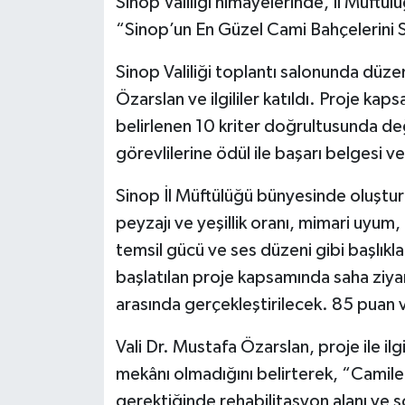
Sinop Valiliği himayelerinde, İl Müftü
“Sinop’un En Güzel Cami Bahçelerini Se
Sinop Valiliği toplantı salonunda düz
Özarslan ve ilgililer katıldı. Proje kap
belirlenen 10 kriter doğrultusunda değ
görevlilerine ödül ile başarı belgesi ve
Sinop İl Müftülüğü bünyesinde oluştu
peyzajı ve yeşillik oranı, mimari uyum, 
temsil gücü ve ses düzeni gibi başlık
başlatılan proje kapsamında saha ziyar
arasında gerçekleştirilecek. 85 puan v
Vali Dr. Mustafa Özarslan, proje ile il
mekânı olmadığını belirterek, “Camile
gerektiğinde rehabilitasyon alanı ve 