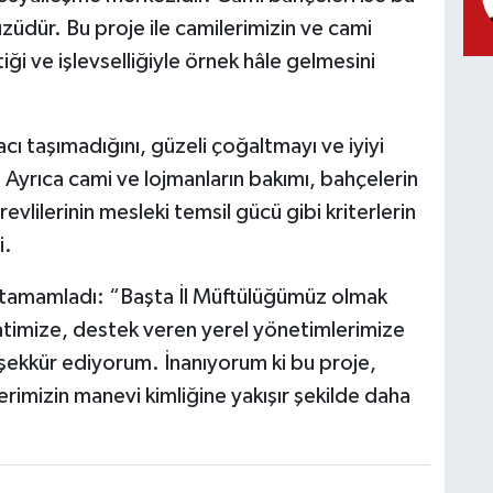
züdür. Bu proje ile camilerimizin ve cami
iği ve işlevselliğiyle örnek hâle gelmesini
cı taşımadığını, güzeli çoğaltmayı ve iyiyi
 Ayrıca cami ve lojmanların bakımı, bahçelerin
evlilerinin mesleki temsil gücü gibi kriterlerin
i.
le tamamladı: “Başta İl Müftülüğümüz olmak
atimize, destek veren yerel yönetimlerimize
ekkür ediyorum. İnanıyorum ki bu proje,
rimizin manevi kimliğine yakışır şekilde daha