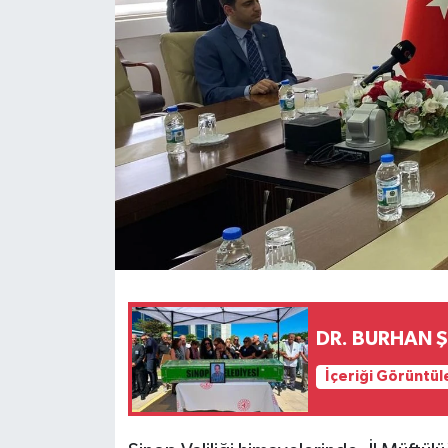
DR. BURHAN 
İçeriği Görüntül