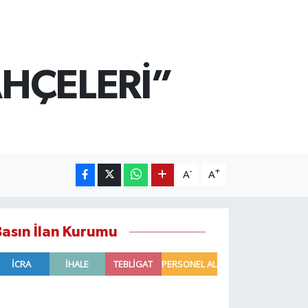
AHÇELERİ”
-
+
A
A
Basın İlan Kurumu