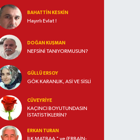
BAHATTIN KESKİN
Hayırlı Evlat !
DOĞAN KUŞMAN
NEFSİNİ TANIYORMUSUN?
GÜLLÜ ERSOY
GÖK KARANLIK, ASİ VE SİSLİ
CÜVEYRIYE
KAÇINCI BOYUTUNDASIN
İSTATİSTİKLERİN?
ERKAN TURAN
İLK MATBAA " ve (ERBAİN-