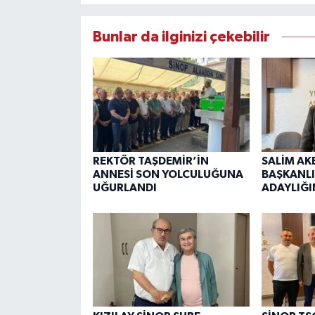
Bunlar da ilginizi çekebilir
REKTÖR TAŞDEMİR’İN
SALİM AK
ANNESİ SON YOLCULUĞUNA
BAŞKANLI
UĞURLANDI
ADAYLIĞI