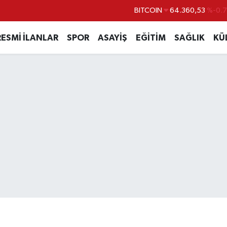
BITCOIN
64.360,53
%-0.
DOLAR
47,7069
%0.
RESMİ İLANLAR
SPOR
ASAYİŞ
EĞİTİM
SAĞLIK
KÜ
EURO
55,0265
%0.
STERLİN
64,1897
%0.
GRAM ALTIN
6574.81
%1.
BİST100
13.887
%6