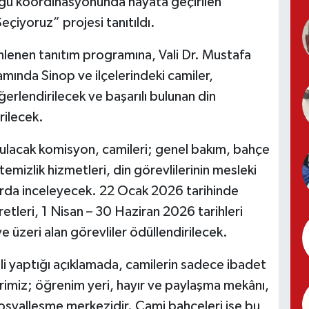
lüğü koordinasyonunda hayata geçirilen
çiyoruz” projesi tanıtıldı.
enlenen tanıtım programına, Vali Dr. Mustafa
samında Sinop ve ilçelerindeki camiler,
erlendirilecek ve başarılı bulunan din
rilecek.
rulacak komisyon, camileri; genel bakım, bahçe
temizlik hizmetleri, din görevlilerinin mesleki
larda inceleyecek. 22 Ocak 2026 tarihinde
etleri, 1 Nisan – 30 Haziran 2026 tarihleri
e üzeri alan görevliler ödüllendirilecek.
gili yaptığı açıklamada, camilerin sadece ibadet
rimiz; öğrenim yeri, hayır ve paylaşma mekânı,
sosyalleşme merkezidir. Cami bahçeleri ise bu