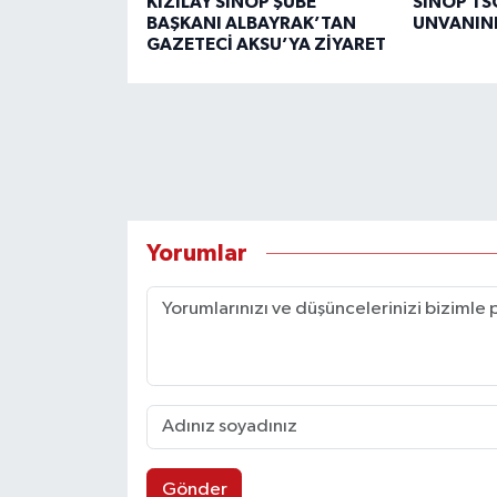
KIZILAY SİNOP ŞUBE
SİNOP TSO
BAŞKANI ALBAYRAK’TAN
UNVANINI
GAZETECİ AKSU’YA ZİYARET
Yorumlar
Gönder