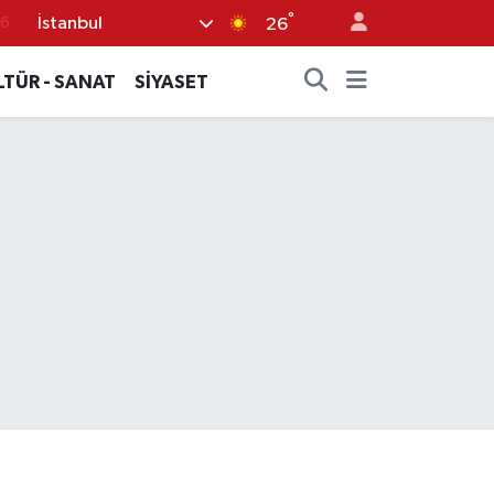
76
°
İstanbul
26
17
LTÜR - SANAT
SİYASET
01
02
44
4