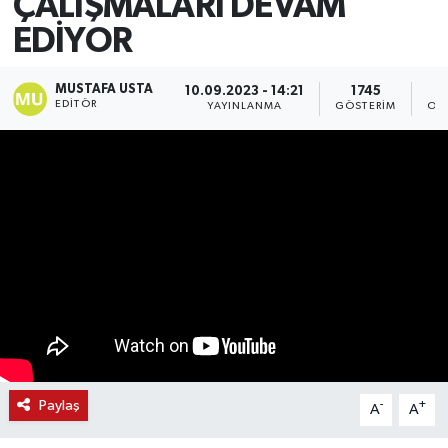
ÇALIŞMALARI DEVAM
EDİYOR
MUSTAFA USTA
10.09.2023 - 14:21
1745
EDITÖR
YAYINLANMA
GÖSTERIM
OK
Paylaş
-
+
A
A