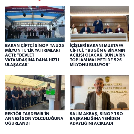
BAKAN ÇİFTÇİ SİNOP'TA 525
İÇİŞLERİ BAKANI MUSTAFA
MİLYON TL'LİK YATIRIMLARI
ÇİFTÇİ, “BUGÜN 6 BİNANIN
AÇTI: "DEVLET
AÇILIŞI OLACAK. BUNLARIN
VATANDAŞINA DAHA HIZLI
TOPLAM MALİYETİ DE 525
ULAŞACAK"
MİLYONU BULUYOR”
REKTÖR TAŞDEMİR’İN
SALİM AKBAŞ, SİNOP TSO
ANNESİ SON YOLCULUĞUNA
BAŞKANLIĞINA YENİDEN
UĞURLANDI
ADAYLIĞINI AÇIKLADI