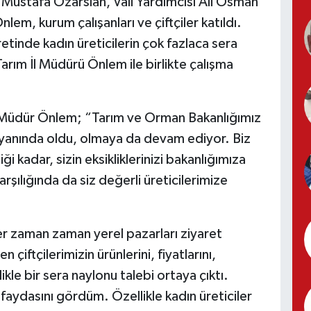
Mustafa Özarslan, Vali Yardımcısı Ali Osman
em, kurum çalışanları ve çiftçiler katıldı.
retinde kadın üreticilerin çok fazlaca sera
rım İl Müdürü Önlem ile birlikte çalışma
l Müdür Önlem; “Tarım ve Orman Bakanlığımız
n yanında oldu, olmaya da devam ediyor. Biz
ği kadar, sizin eksikliklerinizi bakanlığımıza
arşılığında da siz değerli üreticilerimize
er zaman zaman yerel pazarları ziyaret
çiftçilerimizin ürünlerini, fiyatlarını,
likle bir sera naylonu talebi ortaya çıktı.
 faydasını gördüm. Özellikle kadın üreticiler