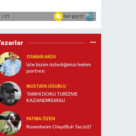
Yazarlar
OSMAN AKSU
İşte bizim özlediğimiz hekim
portresi
MUSTAFA UĞURLU
TARİHİ DOKU TURİZME
KAZANDIRILMALI
FATMA ÖZEN
Rosenheim Olayı(Ruh Tacizi)?