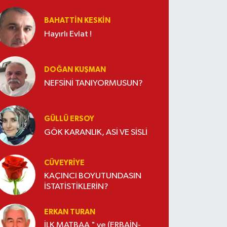
BAHATTIN KESKİN
Hayırlı Evlat !
DOĞAN KUŞMAN
NEFSİNİ TANIYORMUSUN?
GÜLLÜ ERSOY
GÖK KARANLIK, ASİ VE SİSLİ
CÜVEYRIYE
KAÇINCI BOYUTUNDASIN
İSTATİSTİKLERİN?
ERKAN TURAN
İLK MATBAA " ve (ERBAİN-