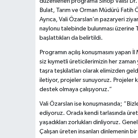
düzenlenen programa Sinop Valisi Dr. 
Bulat, Tarım ve Orman Müdürü Fatih Önl
Ayrıca, Vali Özarslan’ın pazaryeri ziya
naylonu talebinde bulunması üzerine Ta
başlattıkları da belirtildi.
Programın açılış konuşmasını yapan İ
siz kıymetli üreticilerimizin her zama
taşra teşkilatları olarak elimizden geldi
iletiyor, projeler sunuyoruz. Projeler k
destek olmaya çalışıyoruz.”
Vali Özarslan ise konuşmasında; “Bizl
ediyoruz. Orada kendi tarlasında üreten 
yaşadıkları zorlukları dinliyoruz. Genel
Çalışan üreten insanları dinlemenin bir