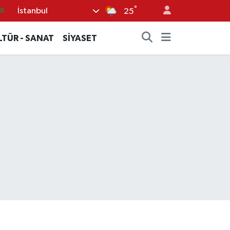
18
°
İstanbul
25
32
LTÜR - SANAT
SİYASET
38
0
14
.1