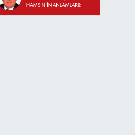
HAMSİN'İN ANLAMLARI):