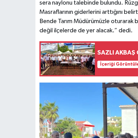
sera naylonu talebinde bulundu. Rüzgar
Masraflarının giderlerini arttığını belir
Bende Tarım Müdürümüzle oturarak bu
değil ilçelerde de yer alacak.” dedi.
SAZLI AKBAŞ
İçeriği Görüntül