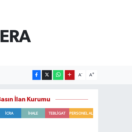
SERA
-
+
A
A
Basın İlan Kurumu