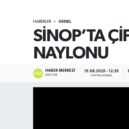
HABERLER
GENEL
SİNOP’TA Çİ
NAYLONU
HABER MERKEZI
15.08.2025 - 12:35
EDITÖR
YAYINLANMA