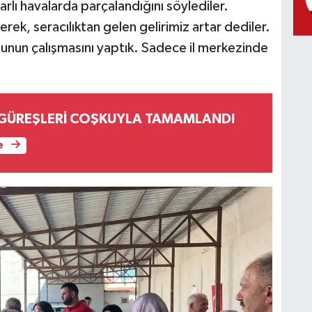
lı havalarda parçalandığını söylediler.
terek, seracılıktan gelen gelirimiz artar dediler.
nun çalışmasını yaptık. Sadece il merkezinde
 GÜREŞLERİ COŞKUYLA TAMAMLANDI
e