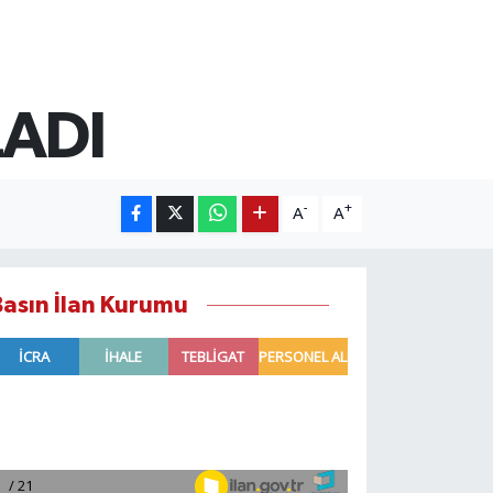
LADI
-
+
A
A
Basın İlan Kurumu