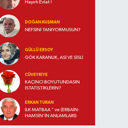
Hayırlı Evlat !
DOĞAN KUŞMAN
NEFSİNİ TANIYORMUSUN?
GÜLLÜ ERSOY
GÖK KARANLIK, ASİ VE SİSLİ
CÜVEYRIYE
KAÇINCI BOYUTUNDASIN
İSTATİSTİKLERİN?
ERKAN TURAN
İLK MATBAA " ve (ERBAİN-
HAMSİN'İN ANLAMLARI):