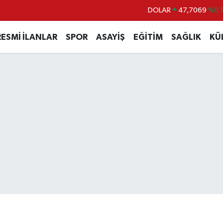
DOLAR
47,7069
%0.
EURO
55,0265
%0.
RESMİ İLANLAR
SPOR
ASAYİŞ
EĞİTİM
SAĞLIK
KÜ
STERLİN
64,1897
%0.
GRAM ALTIN
6574.81
%1.
BİST100
13.887
%6
BITCOIN
64.360,53
%-0.