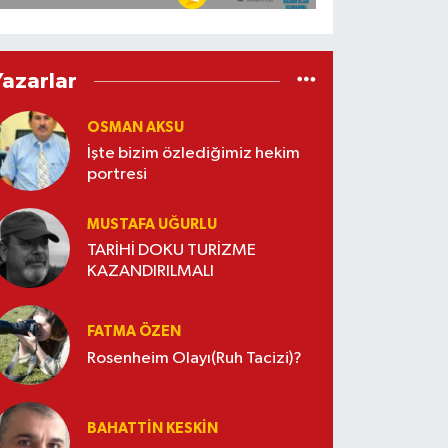
Yazarlar
OSMAN AKSU
İşte bizim özlediğimiz hekim
portresi
MUSTAFA UĞURLU
TARİHİ DOKU TURİZME
KAZANDIRILMALI
FATMA ÖZEN
Rosenheim Olayı(Ruh Tacizi)?
BAHATTIN KESKİN