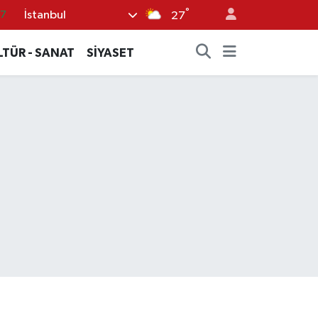
°
İstanbul
17
27
01
LTÜR - SANAT
SİYASET
02
44
4
76