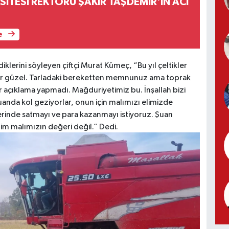
SİTESİ REKTÖRÜ ŞAKİR TAŞDEMİR'İN ACI
e
erdiklerini söyleyen çiftçi Murat Kümeç, “
Bu yıl çeltikler
ler güzel. Tarladaki bereketten memnunuz ama toprak
 açıklama yapmadı. Mağduriyetimiz bu. İnşallah bizi
şuanda kol geziyorlar, onun için malımızı elimizde
rinde satmayı ve para kazanmayı istiyoruz. Şuan
im malımızın değeri değil.” Dedi.