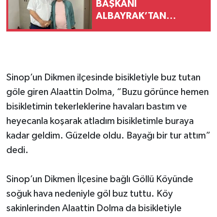
BAŞKANI
ALBAYRAK’TAN
GAZETECİ AKSU’YA
ZİYARET
Sinop’un Dikmen ilçesinde bisikletiyle buz tutan
göle giren Alaattin Dolma, “Buzu görünce hemen
bisikletimin tekerleklerine havaları bastım ve
heyecanla koşarak atladım bisikletimle buraya
kadar geldim. Güzelde oldu. Bayağı bir tur attım”
dedi.
Sinop’un Dikmen İlçesine bağlı Göllü Köyünde
soğuk hava nedeniyle göl buz tuttu. Köy
sakinlerinden Alaattin Dolma da bisikletiyle