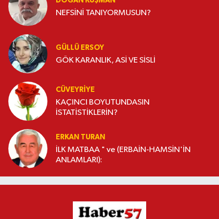
DOĞAN KUŞMAN
NEFSİNİ TANIYORMUSUN?
GÜLLÜ ERSOY
GÖK KARANLIK, ASİ VE SİSLİ
CÜVEYRIYE
KAÇINCI BOYUTUNDASIN
İSTATİSTİKLERİN?
ERKAN TURAN
İLK MATBAA " ve (ERBAİN-HAMSİN'İN
ANLAMLARI):