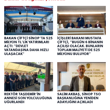
BAKAN ÇİFTÇİ SİNOP'TA 525
İÇİŞLERİ BAKANI MUSTAFA
MİLYON TL'LİK YATIRIMLARI
ÇİFTÇİ, “BUGÜN 6 BİNANIN
AÇTI: "DEVLET
AÇILIŞI OLACAK. BUNLARIN
VATANDAŞINA DAHA HIZLI
TOPLAM MALİYETİ DE 525
ULAŞACAK"
MİLYONU BULUYOR”
REKTÖR TAŞDEMİR’İN
SALİM AKBAŞ, SİNOP TSO
ANNESİ SON YOLCULUĞUNA
BAŞKANLIĞINA YENİDEN
UĞURLANDI
ADAYLIĞINI AÇIKLADI