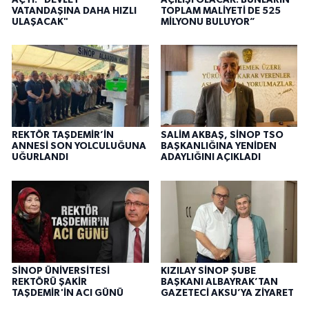
VATANDAŞINA DAHA HIZLI
TOPLAM MALİYETİ DE 525
ULAŞACAK"
MİLYONU BULUYOR”
REKTÖR TAŞDEMİR’İN
SALİM AKBAŞ, SİNOP TSO
ANNESİ SON YOLCULUĞUNA
BAŞKANLIĞINA YENİDEN
UĞURLANDI
ADAYLIĞINI AÇIKLADI
SİNOP ÜNİVERSİTESİ
KIZILAY SİNOP ŞUBE
REKTÖRÜ ŞAKİR
BAŞKANI ALBAYRAK’TAN
TAŞDEMİR'İN ACI GÜNÜ
GAZETECİ AKSU’YA ZİYARET