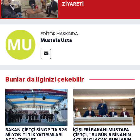
ZİYARETİ
EDITÖR HAKKINDA
Mustafa Usta
Bunlar da ilginizi çekebilir
BAKAN ÇİFTÇİ SİNOP'TA 525
İÇİŞLERİ BAKANI MUSTAFA
MİLYON TL'LİK YATIRIMLARI
ÇİFTÇİ, “BUGÜN 6 BİNANIN
AÇTI: "DEVLET
AÇILIŞI OLACAK. BUNLARIN