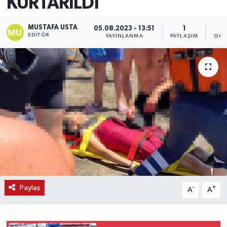
KURTARILDI
MUSTAFA USTA
05.08.2023 - 13:51
1
1
EDITÖR
YAYINLANMA
PAYLAŞIM
GÖS
Paylaş
-
+
A
A