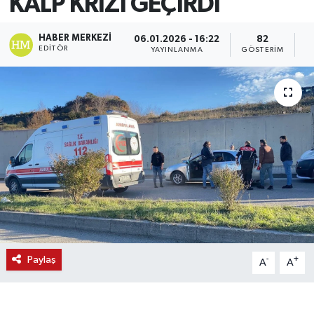
KALP KRİZİ GEÇİRDİ
HABER MERKEZI
06.01.2026 - 16:22
82
EDITÖR
YAYINLANMA
GÖSTERIM
O
Paylaş
-
+
A
A