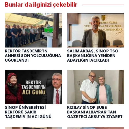
Bunlar da ilginizi çekebilir
REKTÖR TAŞDEMİR’İN
SALİM AKBAŞ, SİNOP TSO
ANNESİ SON YOLCULUĞUNA
BAŞKANLIĞINA YENİDEN
UĞURLANDI
ADAYLIĞINI AÇIKLADI
SİNOP ÜNİVERSİTESİ
KIZILAY SİNOP ŞUBE
REKTÖRÜ ŞAKİR
BAŞKANI ALBAYRAK’TAN
TAŞDEMİR'İN ACI GÜNÜ
GAZETECİ AKSU’YA ZİYARET