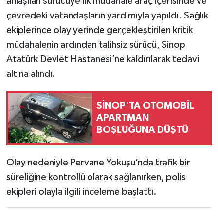
anlaşılan sürücüye ilk müdahale araç içerisinde ve
çevredeki vatandaşların yardımıyla yapıldı. Sağlık
ekiplerince olay yerinde gerçekleştirilen kritik
müdahalenin ardından talihsiz sürücü, Sinop
Atatürk Devlet Hastanesi’ne kaldırılarak tedavi
altına alındı.
SİNOP'TA OTOMOBİL
APARTMAN
BOŞLUĞUNA DÜŞTÜ
Olay nedeniyle Pervane Yokuşu’nda trafik bir
süreliğine kontrollü olarak sağlanırken, polis
ekipleri olayla ilgili inceleme başlattı.