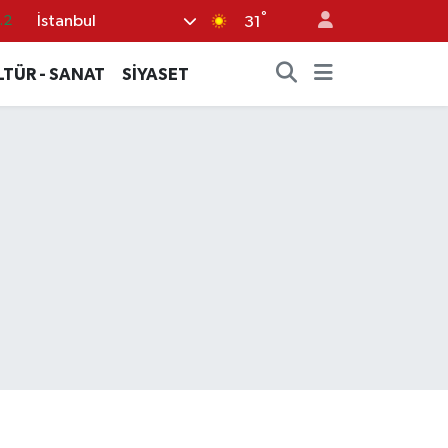
.2
°
İstanbul
31
17
LTÜR - SANAT
SİYASET
27
35
12
19