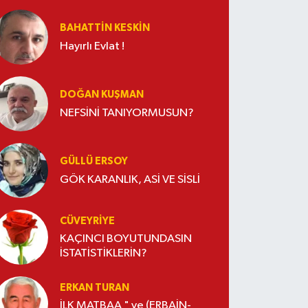
BAHATTIN KESKİN
Hayırlı Evlat !
DOĞAN KUŞMAN
NEFSİNİ TANIYORMUSUN?
GÜLLÜ ERSOY
GÖK KARANLIK, ASİ VE SİSLİ
CÜVEYRIYE
KAÇINCI BOYUTUNDASIN
İSTATİSTİKLERİN?
ERKAN TURAN
İLK MATBAA " ve (ERBAİN-