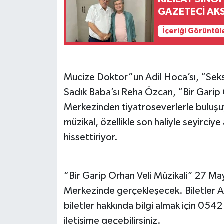
GAZETECİ AKS
İçeriği Görüntül
Mucize Doktor”un Adil Hoca’sı, “Seks
Sadık Baba’sı Reha Özcan, “Bir Garip O
Merkezinden tiyatroseverlerle buluşuy
müzikal, özellikle son haliyle seyirci
hissettiriyor.
“Bir Garip Orhan Veli Müzikali” 27 Ma
Merkezinde gerçekleşecek. Biletler An
biletler hakkında bilgi almak için 05
iletişime geçebilirsiniz.