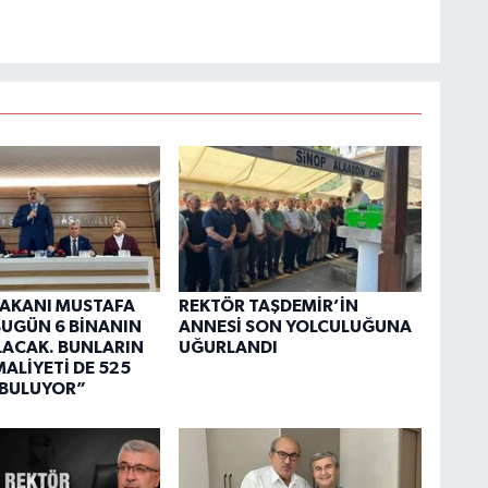
 BAKANI MUSTAFA
REKTÖR TAŞDEMİR’İN
“BUGÜN 6 BİNANIN
ANNESİ SON YOLCULUĞUNA
OLACAK. BUNLARIN
UĞURLANDI
ALİYETİ DE 525
 BULUYOR”