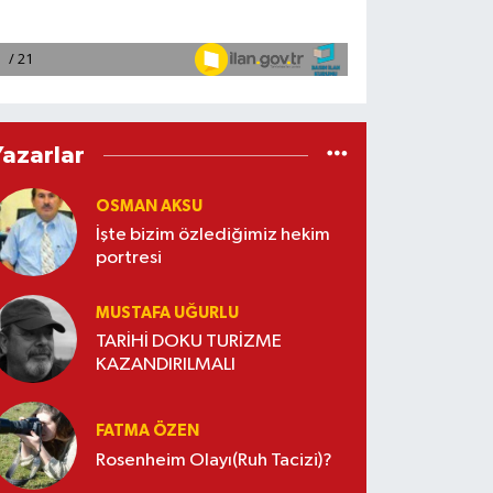
Yazarlar
OSMAN AKSU
İşte bizim özlediğimiz hekim
portresi
MUSTAFA UĞURLU
TARİHİ DOKU TURİZME
KAZANDIRILMALI
FATMA ÖZEN
Rosenheim Olayı(Ruh Tacizi)?