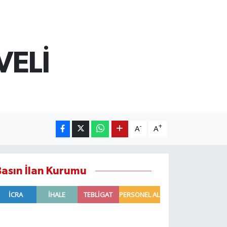
VELİ
-
+
A
A
Basın İlan Kurumu