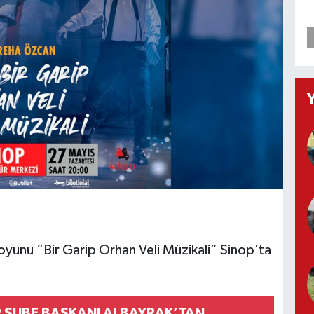
oyunu “Bir Garip Orhan Veli Müzikali” Sinop’ta
P ŞUBE BAŞKANI ALBAYRAK’TAN