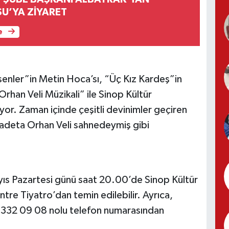
U’YA ZİYARET
e
enler”in Metin Hoca’sı, “Üç Kız Kardeş”in
rhan Veli Müzikali” ile Sinop Kültür
or. Zaman içinde çeşitli devinimler geçiren
ye adeta Orhan Veli sahnedeymiş gibi
yıs Pazartesi günü saat 20.00’de Sinop Kültür
tre Tiyatro’dan temin edilebilir. Ayrıca,
42 332 09 08 nolu telefon numarasından