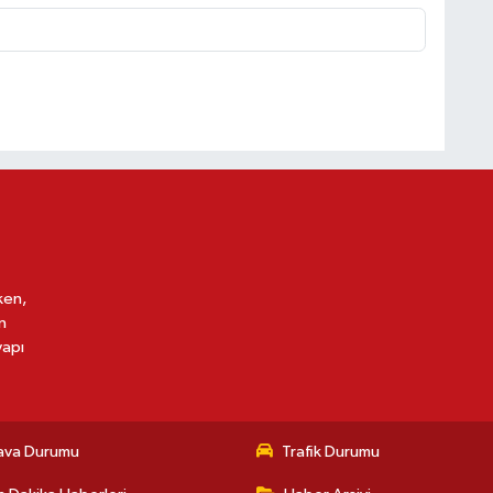
ken,
n
yapı
ava Durumu
Trafik Durumu