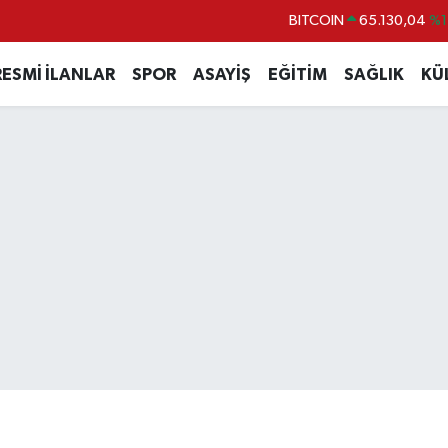
BITCOIN
65.130,04
%1
DOLAR
47,7106
%0.
RESMİ İLANLAR
SPOR
ASAYİŞ
EĞİTİM
SAĞLIK
KÜ
EURO
55,1652
%0.
STERLİN
64,4046
%0.
GRAM ALTIN
6618.49
%2.
BİST100
13.773
%-