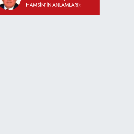
HAMSİN'İN ANLAMLARI):