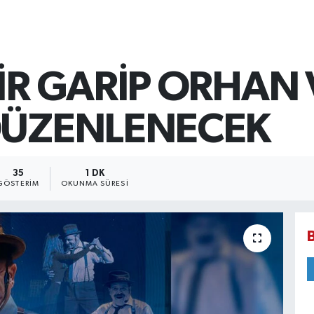
İR GARİP ORHAN 
DÜZENLENECEK
35
1 DK
GÖSTERIM
OKUNMA SÜRESI