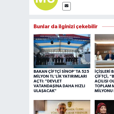
Bunlar da ilginizi çekebilir
BAKAN ÇİFTÇİ SİNOP'TA 525
İÇİŞLERİ
MİLYON TL'LİK YATIRIMLARI
ÇİFTÇİ, 
AÇTI: "DEVLET
AÇILIŞI 
VATANDAŞINA DAHA HIZLI
TOPLAM M
ULAŞACAK"
MİLYONU