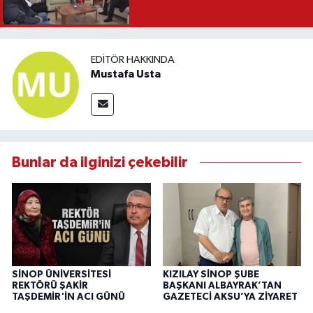
EDITÖR HAKKINDA
Mustafa Usta
Bunlar da ilginizi çekebilir
SİNOP ÜNİVERSİTESİ
KIZILAY SİNOP ŞUBE
REKTÖRÜ ŞAKİR
BAŞKANI ALBAYRAK’TAN
TAŞDEMİR'İN ACI GÜNÜ
GAZETECİ AKSU’YA ZİYARET