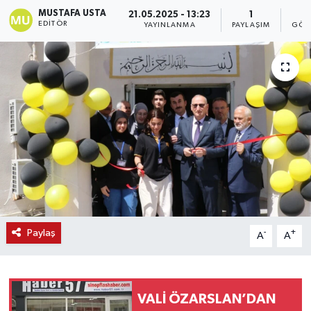
MUSTAFA USTA
21.05.2025 - 13:23
1
EDITÖR
YAYINLANMA
PAYLAŞIM
GÖS
Paylaş
-
+
A
A
VALİ ÖZARSLAN’DAN