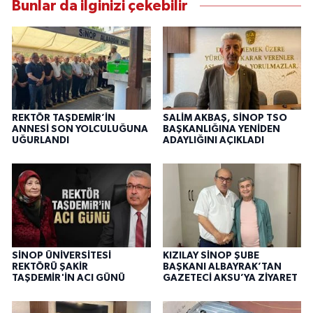
Bunlar da ilginizi çekebilir
REKTÖR TAŞDEMİR’İN
SALİM AKBAŞ, SİNOP TSO
ANNESİ SON YOLCULUĞUNA
BAŞKANLIĞINA YENİDEN
UĞURLANDI
ADAYLIĞINI AÇIKLADI
SİNOP ÜNİVERSİTESİ
KIZILAY SİNOP ŞUBE
REKTÖRÜ ŞAKİR
BAŞKANI ALBAYRAK’TAN
TAŞDEMİR'İN ACI GÜNÜ
GAZETECİ AKSU’YA ZİYARET