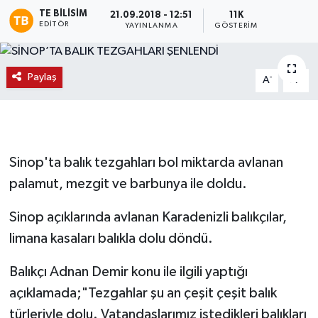
TE BILISIM
21.09.2018 - 12:51
11K
EDITÖR
YAYINLANMA
GÖSTERIM
Paylaş
-
+
A
A
Sinop'ta balık tezgahları bol miktarda avlanan
palamut, mezgit ve barbunya ile doldu.
Sinop açıklarında avlanan Karadenizli balıkçılar,
limana kasaları balıkla dolu döndü.
Balıkçı Adnan Demir konu ile ilgili yaptığı
açıklamada;"Tezgahlar şu an çeşit çeşit balık
türleriyle dolu. Vatandaşlarımız istedikleri balıkları