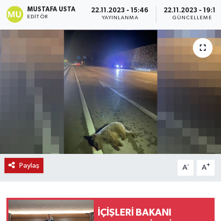
MUSTAFA USTA
22.11.2023 - 15:46
22.11.2023 - 19:14
EDITÖR
YAYINLANMA
GÜNCELLEME
Paylaş
-
+
A
A
İÇİŞLERİ BAKANI