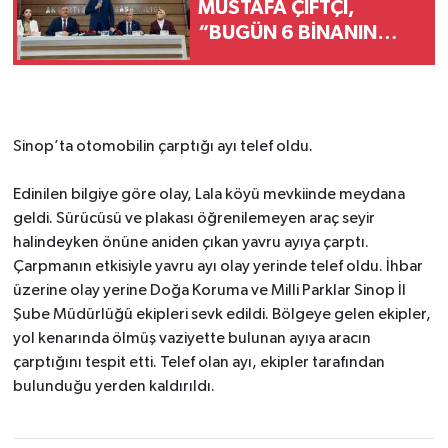
MUSTAFA ÇİFTÇİ,
“BUGÜN 6 BİNANIN
AÇILIŞI OLACAK.
BUNLARIN TOPLAM
MALİYETİ DE 525
MİLYONU BULUYOR”
Sinop’ta otomobilin çarptığı ayı telef oldu.
Edinilen bilgiye göre olay, Lala köyü mevkiinde meydana
geldi. Sürücüsü ve plakası öğrenilemeyen araç seyir
halindeyken önüne aniden çıkan yavru ayıya çarptı.
Çarpmanın etkisiyle yavru ayı olay yerinde telef oldu.
İhbar
üzerine olay yerine Doğa Koruma ve Milli Parklar Sinop İl
Şube Müdürlüğü ekipleri sevk edildi. Bölgeye gelen ekipler,
yol kenarında ölmüş vaziyette bulunan ayıya aracın
çarptığını tespit etti. Telef olan ayı, ekipler tarafından
bulunduğu yerden kaldırıldı.