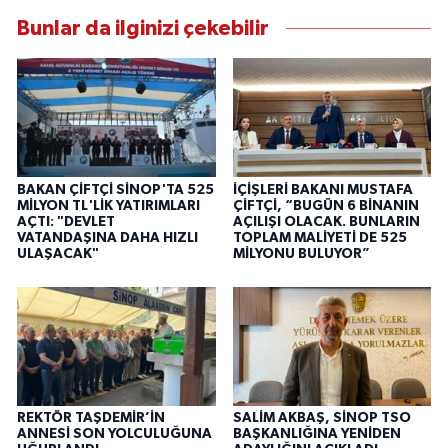
Bunlar da ilginizi çekebilir
BAKAN ÇİFTÇİ SİNOP'TA 525
İÇİŞLERİ BAKANI MUSTAFA
MİLYON TL'LİK YATIRIMLARI
ÇİFTÇİ, “BUGÜN 6 BİNANIN
AÇTI: "DEVLET
AÇILIŞI OLACAK. BUNLARIN
VATANDAŞINA DAHA HIZLI
TOPLAM MALİYETİ DE 525
ULAŞACAK"
MİLYONU BULUYOR”
REKTÖR TAŞDEMİR’İN
SALİM AKBAŞ, SİNOP TSO
ANNESİ SON YOLCULUĞUNA
BAŞKANLIĞINA YENİDEN