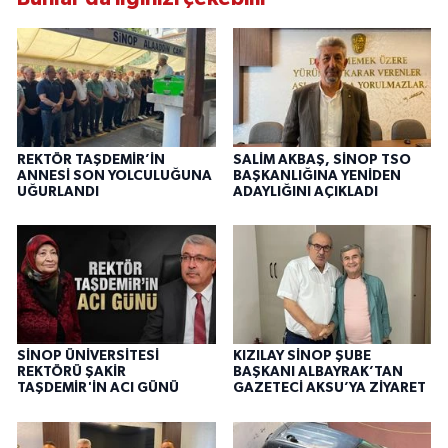
REKTÖR TAŞDEMİR’İN
SALİM AKBAŞ, SİNOP TSO
ANNESİ SON YOLCULUĞUNA
BAŞKANLIĞINA YENİDEN
UĞURLANDI
ADAYLIĞINI AÇIKLADI
SİNOP ÜNİVERSİTESİ
KIZILAY SİNOP ŞUBE
REKTÖRÜ ŞAKİR
BAŞKANI ALBAYRAK’TAN
TAŞDEMİR'İN ACI GÜNÜ
GAZETECİ AKSU’YA ZİYARET