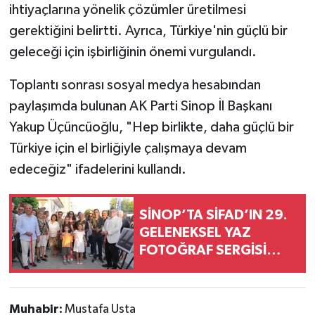
ihtiyaçlarına yönelik çözümler üretilmesi
gerektiğini belirtti. Ayrıca, Türkiye'nin güçlü bir
geleceği için işbirliğinin önemi vurgulandı.
Toplantı sonrası sosyal medya hesabından
paylaşımda bulunan AK Parti Sinop İl Başkanı
Yakup Üçüncüoğlu, "Hep birlikte, daha güçlü bir
Türkiye için el birliğiyle çalışmaya devam
edeceğiz" ifadelerini kullandı.
SİNOP’TA SİFAD’IN 29.
GELENEKSEL YAZ
FOTOĞRAF SERGİSİ
AÇILDI
Muhabir:
Mustafa Usta