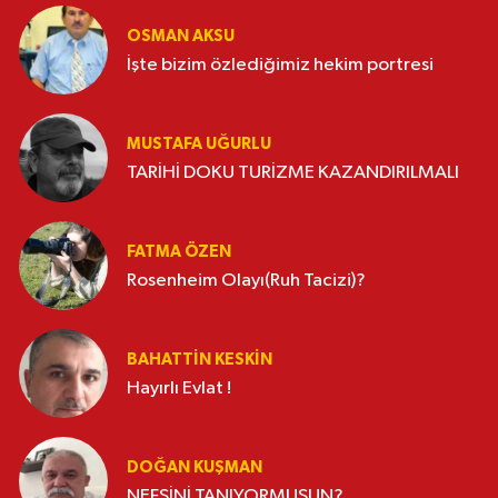
OSMAN AKSU
İşte bizim özlediğimiz hekim portresi
MUSTAFA UĞURLU
TARİHİ DOKU TURİZME KAZANDIRILMALI
FATMA ÖZEN
Rosenheim Olayı(Ruh Tacizi)?
BAHATTIN KESKİN
Hayırlı Evlat !
DOĞAN KUŞMAN
NEFSİNİ TANIYORMUSUN?