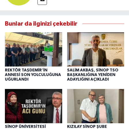
Bunlar da ilginizi çekebilir
REKTÖR TAŞDEMİR’İN
SALİM AKBAŞ, SİNOP TSO
ANNESİ SON YOLCULUĞUNA
BAŞKANLIĞINA YENİDEN
UĞURLANDI
ADAYLIĞINI AÇIKLADI
SİNOP ÜNİVERSİTESİ
KIZILAY SİNOP ŞUBE