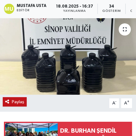
MUSTAFA USTA
18.08.2025 - 16:37
34
EDITÖR
YAYINLANMA
GÖSTERIM
OK
Paylaş
-
+
A
A
DR. BURHAN ŞENDİL