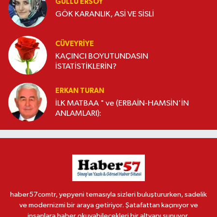
GÜLLÜ ERSOY
GÖK KARANLIK, ASİ VE SİSLİ
CÜVEYRIYE
KAÇINCI BOYUTUNDASIN
İSTATİSTİKLERİN?
ERKAN TURAN
İLK MATBAA " ve (ERBAİN-HAMSİN'İN
ANLAMLARI):
haber57comtr, yepyeni temasıyla sizleri buluştururken, sadelik
ve modernizmi bir araya getiriyor. Şatafattan kaçınıyor ve
insanlara haber okuyabilecekleri bir altyapı sunuyor.