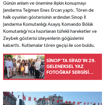
Günün anlam ve önemine ilişkin konuşmayı
Jandarma Teğmen Enes Ercan yaptı. Tören de
halk oyunları gösterisinin ardından Sinop İl
Jandarma Komutanlığı Asayiş Komando Bölük
Komutanlığı’nca hazırlanan tüfekli hareketler ve
Zeybek gösterisi izleyenlerin göğüslerini
kabarttı. Kutlamalar tören geçişi ile son buldu.
SİNOP’TA SİFAD’IN 29.
GELENEKSEL YAZ
FOTOĞRAF SERGİSİ
AÇILDI