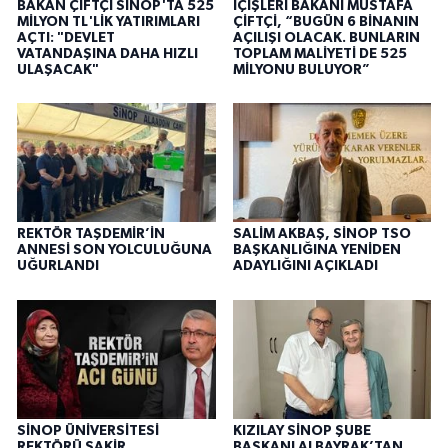
BAKAN ÇİFTÇİ SİNOP'TA 525
İÇİŞLERİ BAKANI MUSTAFA
MİLYON TL'LİK YATIRIMLARI
ÇİFTÇİ, “BUGÜN 6 BİNANIN
AÇTI: "DEVLET
AÇILIŞI OLACAK. BUNLARIN
VATANDAŞINA DAHA HIZLI
TOPLAM MALİYETİ DE 525
ULAŞACAK"
MİLYONU BULUYOR”
REKTÖR TAŞDEMİR’İN
SALİM AKBAŞ, SİNOP TSO
ANNESİ SON YOLCULUĞUNA
BAŞKANLIĞINA YENİDEN
UĞURLANDI
ADAYLIĞINI AÇIKLADI
SİNOP ÜNİVERSİTESİ
KIZILAY SİNOP ŞUBE
REKTÖRÜ ŞAKİR
BAŞKANI ALBAYRAK’TAN