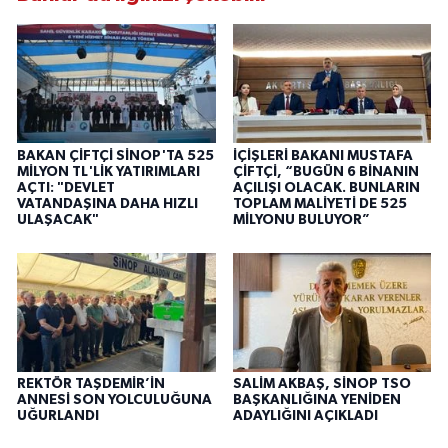
BAKAN ÇİFTÇİ SİNOP'TA 525
İÇİŞLERİ BAKANI MUSTAFA
MİLYON TL'LİK YATIRIMLARI
ÇİFTÇİ, “BUGÜN 6 BİNANIN
AÇTI: "DEVLET
AÇILIŞI OLACAK. BUNLARIN
VATANDAŞINA DAHA HIZLI
TOPLAM MALİYETİ DE 525
ULAŞACAK"
MİLYONU BULUYOR”
REKTÖR TAŞDEMİR’İN
SALİM AKBAŞ, SİNOP TSO
ANNESİ SON YOLCULUĞUNA
BAŞKANLIĞINA YENİDEN
UĞURLANDI
ADAYLIĞINI AÇIKLADI