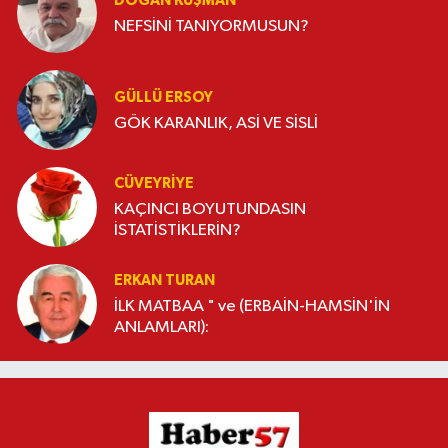
DOĞAN KUŞMAN
NEFSİNİ TANIYORMUSUN?
GÜLLÜ ERSOY
GÖK KARANLIK, ASİ VE SİSLİ
CÜVEYRIYE
KAÇINCI BOYUTUNDASIN
İSTATİSTİKLERİN?
ERKAN TURAN
İLK MATBAA " ve (ERBAİN-HAMSİN'İN
ANLAMLARI):