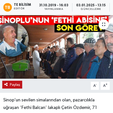
TE BILISIM
31.10.2019 - 16:03
03.01.2025 - 13:15
EDITÖR
YAYINLANMA
GÜNCELLEME
Paylaş
-
+
A
A
Sinop’un sevilen simalarından olan, pazarcılıkla
uğraşan ‘Fethi Balcan’ lakaplı Çetin Özdemir, 71