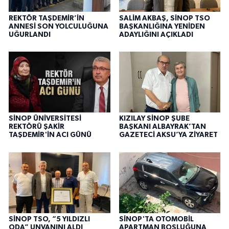
REKTÖR TAŞDEMİR’İN
SALİM AKBAŞ, SİNOP TSO
ANNESİ SON YOLCULUĞUNA
BAŞKANLIĞINA YENİDEN
UĞURLANDI
ADAYLIĞINI AÇIKLADI
SİNOP ÜNİVERSİTESİ
KIZILAY SİNOP ŞUBE
REKTÖRÜ ŞAKİR
BAŞKANI ALBAYRAK’TAN
TAŞDEMİR'İN ACI GÜNÜ
GAZETECİ AKSU’YA ZİYARET
SİNOP TSO, “5 YILDIZLI
SİNOP'TA OTOMOBİL
ODA” UNVANINI ALDI
APARTMAN BOŞLUĞUNA