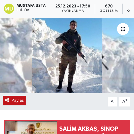
MUSTAFA USTA
25.12.2023 - 17:50
670
EDITÖR
YAYINLANMA
GÖSTERIM
OKU
Paylaş
-
+
A
A
SALİM AKBAŞ, SİNOP