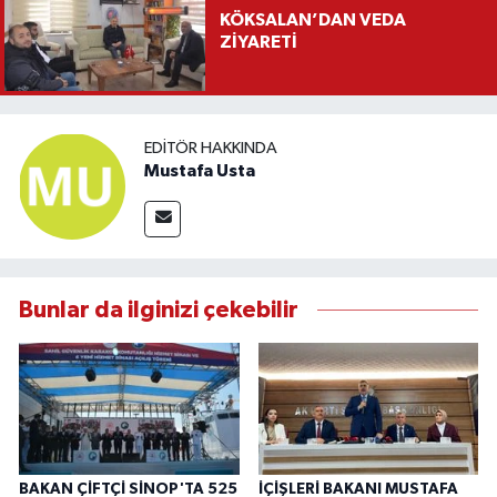
KÖKSALAN’DAN VEDA
ZİYARETİ
EDITÖR HAKKINDA
Mustafa Usta
Bunlar da ilginizi çekebilir
BAKAN ÇİFTÇİ SİNOP'TA 525
İÇİŞLERİ BAKANI MUSTAFA