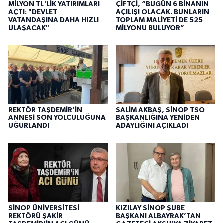
MİLYON TL'LİK YATIRIMLARI
ÇİFTÇİ, “BUGÜN 6 BİNANIN
AÇTI: "DEVLET
AÇILIŞI OLACAK. BUNLARIN
VATANDAŞINA DAHA HIZLI
TOPLAM MALİYETİ DE 525
ULAŞACAK"
MİLYONU BULUYOR”
REKTÖR TAŞDEMİR’İN
SALİM AKBAŞ, SİNOP TSO
ANNESİ SON YOLCULUĞUNA
BAŞKANLIĞINA YENİDEN
UĞURLANDI
ADAYLIĞINI AÇIKLADI
SİNOP ÜNİVERSİTESİ
KIZILAY SİNOP ŞUBE
REKTÖRÜ ŞAKİR
BAŞKANI ALBAYRAK’TAN