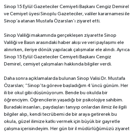
Sinop 15 Eylül Gazeteciler Cemiyeti Başkanı Cengiz Demirel
ve Cemiyet üyesi Sinoplu Gazeteciler, v
aliler kararnamesi ile
Sinop’a atanan Mustafa Özarslan’ı ziyaret etti.
Sinop Valiliği makamında gerçekleşen ziyarette Sinop
Valiliği ve Basın arasındaki haber akışı ve veri paylaşımı ele
alınırken, ileriye dönük yapılacak çalışmalar ele alındı. Ayrıca
Sinop 15 Eylül Gazeteciler Cemiyeti Başkanı Cengiz
Demirel, cemiyet çalışmaları hakkında bilgiler verdi.
Daha sonra açıklamalarda bulunan Sinop Valisi Dr.
Mustafa
Özarslan; “Sinop’ta göreve başladığım 4’üncü günüm. Her
ili bir okul gibi düşünüyorum. Bende bu okulda bir
öğrenciyim. Öğrencilerin yaşadığı bir psikolojiye sahibim.
Buradaki insanları, paydaşları tanıyıp onlardan ilimiz ile ilgili
bilgiler alıp, kendi tecrübemi de bir araya getirerek bu
okula, güzel ilimize katkı vermek için büyük bir gayretle
çalışma içerisindeyim. Her gün bir il müdürlüğümüzü ziyaret