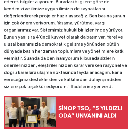
ederek bilgiler alıyorum. Buradaki bilgilere göre de
kendimizi ve ilimize uygun ilimizin de kaynaklarını
değerlendirerek projeler hazırlayacağız. Ben basına şunun
için çok önem veriyorum. Yasama, yürütme, yargı
organlarımız var. Sistemimiz hukuki bir izlenimde yürüyor.
Bunun yanı sıra 4’üncü kuvvet olarak da basın var. Yerel ve
ulusal basınımızla demokratik gelişme yönünden bütün
dünyada basın her zaman toplumlara ve yönetimlere katkı
vermiştir. Şuanda da ben inanıyorum ki burada sizlerin
önerilerinizden, eleştirilerinizden karar verirken rasyonel ve
doğru kararlara ulaşma noktasında faydalanacağım. Bana
vereceğiniz desteklerden ve katkılardan dolayı şimdiden
sizlere çok teşekkür ediyorum.” İfadelerine yer verdi.
SİNOP TSO, “5 YILDIZLI
ODA” UNVANINI ALDI