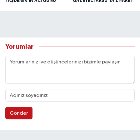
TAŞDEMİR'İN ACI GÜNÜ
GAZETECİ AKSU’YA ZİYARET
Yorumlar
Gönder