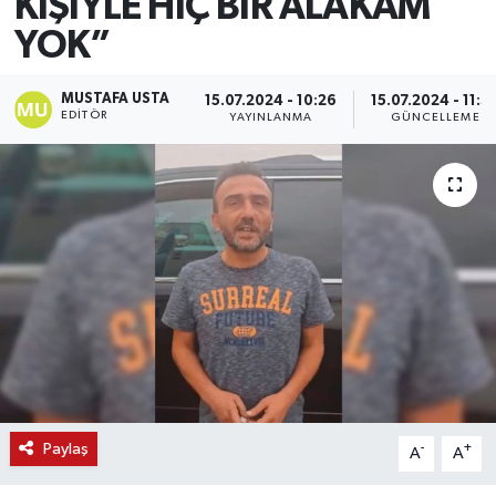
KİŞİYLE HİÇ BİR ALAKAM
YOK”
MUSTAFA USTA
15.07.2024 - 10:26
15.07.2024 - 11:3
EDITÖR
YAYINLANMA
GÜNCELLEME
Paylaş
-
+
A
A