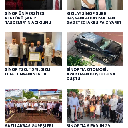
SİNOP ÜNİVERSİTESİ
KIZILAY SİNOP ŞUBE
REKTÖRÜ ŞAKİR
BAŞKANI ALBAYRAK’TAN
TAŞDEMİR'İN ACI GÜNÜ
GAZETECİ AKSU’YA ZİYARET
SİNOP TSO, “5 YILDIZLI
SİNOP'TA OTOMOBİL
ODA” UNVANINI ALDI
APARTMAN BOŞLUĞUNA
DÜŞTÜ
SAZLI AKBAŞ GÜREŞLERİ
SİNOP’TA SİFAD’IN 29.