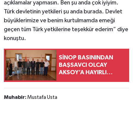
açıklamalar yapmasın. Ben şu anda çok iyiyim.
Türk devletinin yetkileri şu anda burada. Devlet
büyüklerimize ve benim kurtulmamda emeği
geçen tüm Türk yetkilerine teşekkür ederim” diye
konuştu.
SİNOP BASININDAN
BAŞSAVCI OLCAY
AKSOY’A HAYIRLI
OLSUN ZİYARETİ
Muhabir:
Mustafa Usta