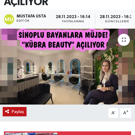
AÇILIYOR
MUSTAFA USTA
28.11.2023 - 16:14
28.11.2023 - 16:21
EDITÖR
YAYINLANMA
GÜNCELLEME
Paylaş
-
+
A
A