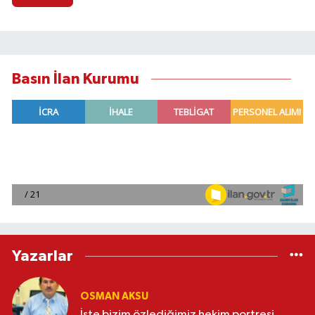
Basın İlan Kurumu
Yazarlar
OSMAN AKSU
İşte bizim özlediğimiz hekim portresi