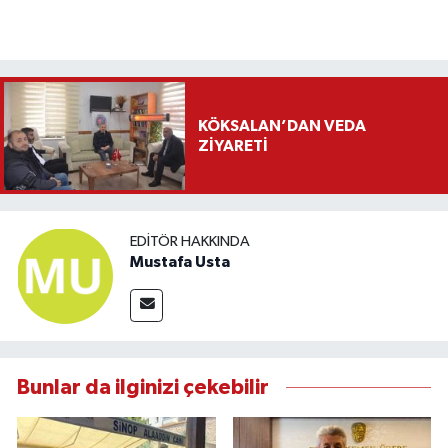
KÖKSALAN’DAN VEDA
ZİYARETİ
EDITÖR HAKKINDA
Mustafa Usta
Bunlar da ilginizi çekebilir