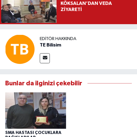
KÖKSALAN’DAN VEDA
ZİYARETİ
EDITÖR HAKKINDA
TE Bilisim
Bunlar da ilginizi çekebilir
SMA HASTASI ÇOCUKLARA