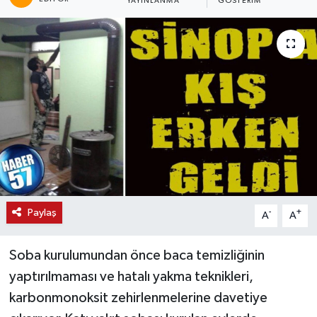
YAYINLANMA
GÖSTERIM
Paylaş
-
+
A
A
Soba kurulumundan önce baca temizliğinin
yaptırılmaması ve hatalı yakma teknikleri,
karbonmonoksit zehirlenmelerine davetiye