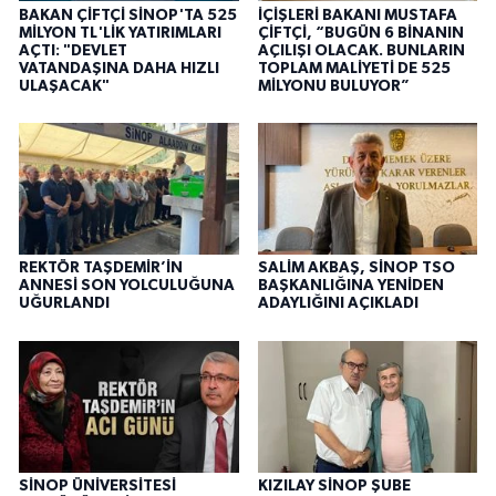
BAKAN ÇİFTÇİ SİNOP'TA 525
İÇİŞLERİ BAKANI MUSTAFA
MİLYON TL'LİK YATIRIMLARI
ÇİFTÇİ, “BUGÜN 6 BİNANIN
AÇTI: "DEVLET
AÇILIŞI OLACAK. BUNLARIN
VATANDAŞINA DAHA HIZLI
TOPLAM MALİYETİ DE 525
ULAŞACAK"
MİLYONU BULUYOR”
REKTÖR TAŞDEMİR’İN
SALİM AKBAŞ, SİNOP TSO
ANNESİ SON YOLCULUĞUNA
BAŞKANLIĞINA YENİDEN
UĞURLANDI
ADAYLIĞINI AÇIKLADI
SİNOP ÜNİVERSİTESİ
KIZILAY SİNOP ŞUBE