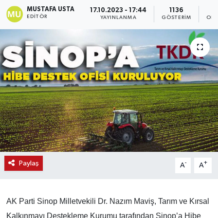
MUSTAFA USTA
17.10.2023 - 17:44
1136
EDITÖR
YAYINLANMA
GÖSTERIM
OKU
Paylaş
-
+
A
A
AK Parti Sinop Milletvekili Dr. Nazım Maviş, Tarım ve Kırsal
Kalkınmayı Destekleme Kurumu tarafından Sinop’a Hibe