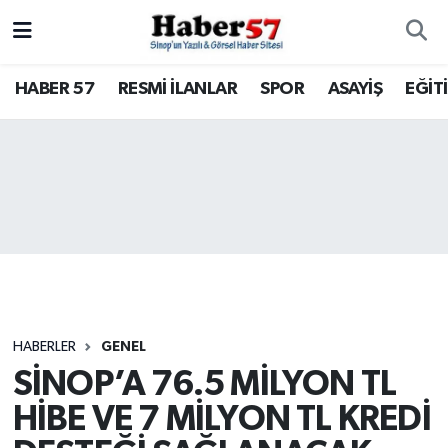
HABER 57
Nöbetçi Eczaneler
HABER 57
RESMİ İLANLAR
SPOR
ASAYİŞ
EĞİT
RESMİ İLANLAR
Hava Durumu
SPOR
Trafik Durumu
ASAYİŞ
Süper Lig Puan Durumu ve Fikstür
EĞİTİM
Tüm Manşetler
SAĞLIK
Son Dakika Haberleri
HABERLER
GENEL
SİNOP’A 76.5 MİLYON TL
KÜLTÜR - SANAT
Haber Arşivi
HİBE VE 7 MİLYON TL KREDİ
SİYASET