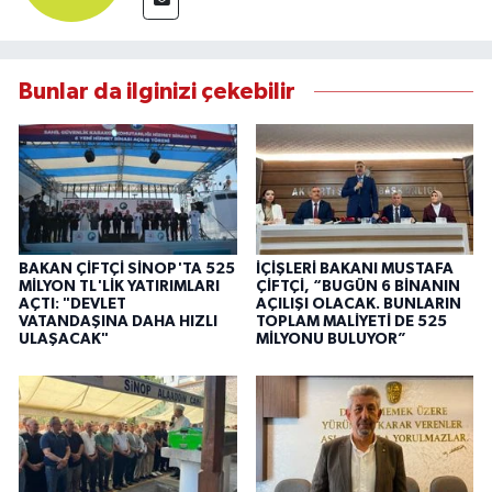
Bunlar da ilginizi çekebilir
BAKAN ÇİFTÇİ SİNOP'TA 525
İÇİŞLERİ BAKANI MUSTAFA
MİLYON TL'LİK YATIRIMLARI
ÇİFTÇİ, “BUGÜN 6 BİNANIN
AÇTI: "DEVLET
AÇILIŞI OLACAK. BUNLARIN
VATANDAŞINA DAHA HIZLI
TOPLAM MALİYETİ DE 525
ULAŞACAK"
MİLYONU BULUYOR”