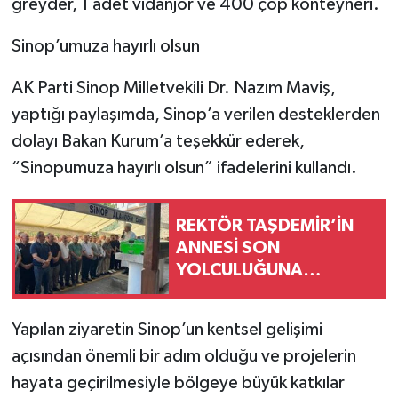
greyder, 1 adet vidanjör ve 400 çöp konteyneri.
Sinop’umuza hayırlı olsun
AK Parti Sinop Milletvekili Dr. Nazım Maviş,
yaptığı paylaşımda, Sinop’a verilen desteklerden
dolayı Bakan Kurum’a teşekkür ederek,
“Sinopumuza hayırlı olsun” ifadelerini kullandı.
REKTÖR TAŞDEMİR’İN
ANNESİ SON
YOLCULUĞUNA
UĞURLANDI
Yapılan ziyaretin Sinop’un kentsel gelişimi
açısından önemli bir adım olduğu ve projelerin
hayata geçirilmesiyle bölgeye büyük katkılar