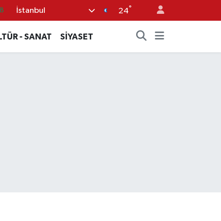
8
°
İstanbul
24
2
LTÜR - SANAT
SİYASET
8
3
4
7