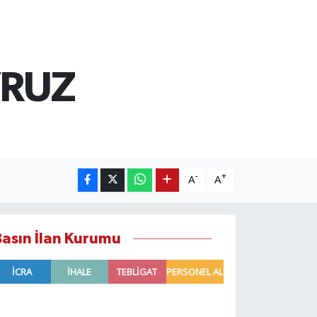
VRUZ
-
+
A
A
Basın İlan Kurumu