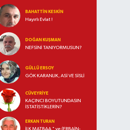
BAHATTIN KESKİN
Hayırlı Evlat !
DOĞAN KUŞMAN
NEFSİNİ TANIYORMUSUN?
GÜLLÜ ERSOY
GÖK KARANLIK, ASİ VE SİSLİ
CÜVEYRIYE
KAÇINCI BOYUTUNDASIN
İSTATİSTİKLERİN?
ERKAN TURAN
İLK MATBAA " ve (ERBAİN-