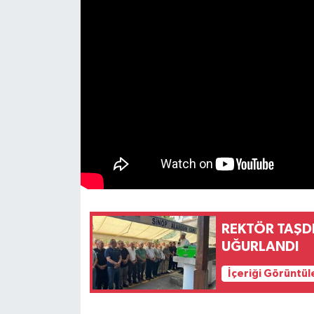
REKTÖR TAŞD
UĞURLANDI
İçeriği Görüntül