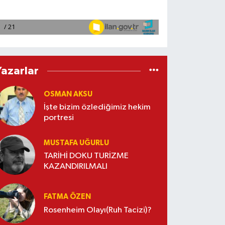
Yazarlar
OSMAN AKSU
İşte bizim özlediğimiz hekim
portresi
MUSTAFA UĞURLU
TARİHİ DOKU TURİZME
KAZANDIRILMALI
FATMA ÖZEN
Rosenheim Olayı(Ruh Tacizi)?