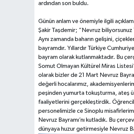
ardından son buldu.
Günün anlam ve önemiyle ilgili açıkla
Şakir Taşdemir; “Nevruz biliyorsunuz 
Aynı zamanda baharın gelişini, çiçekle
bayramdır. Yıllardır Türkiye Cumhuri
bayram olarak kutlanmaktadır. Bu çe
Somut Olmayan Kültürel Miras Listesi’
olarak bizler de 21 Mart Nevruz Bayramı
değerli hocalarımız, akademisyenlerim
peşinden yumurta tokuşturma, ateş 
faaliyetlerini gerçekleştirdik. Öğrenci
personelimizle ce Sinoplu misafirlerimi
Nevruz Bayramı’nı kutladık. Bu çerçeve
dünyaya huzur getirmesiyle Nevruz B