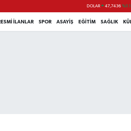
DOLAR
47,7436
%0.1
EURO
55,2510
%0.3
RESMİ İLANLAR
SPOR
ASAYİŞ
EĞİTİM
SAĞLIK
KÜ
STERLİN
64,4811
%0.3
GRAM ALTIN
6660.55
%0.0
BİST100
13.779
%-1
BITCOIN
64.960,21
%0.8