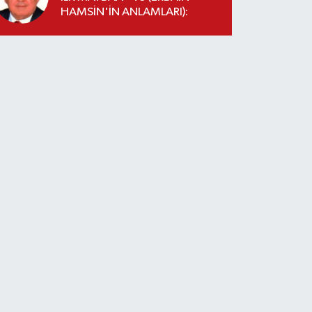
HAMSİN'İN ANLAMLARI):