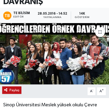
DAVRANIŞ
TE BILISIM
28.05.2016 - 14:52
14K
EDITÖR
YAYINLANMA
GÖSTERIM
Paylaş
-
+
A
A
Sinop Üniversitesi Meslek yüksek okulu Çevre