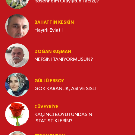
Rosenheim Olayı(Ruh Tacizi)?
BAHATTIN KESKİN
Hayırlı Evlat !
DOĞAN KUŞMAN
NEFSİNİ TANIYORMUSUN?
GÜLLÜ ERSOY
GÖK KARANLIK, ASİ VE SİSLİ
CÜVEYRIYE
KAÇINCI BOYUTUNDASIN
İSTATİSTİKLERİN?