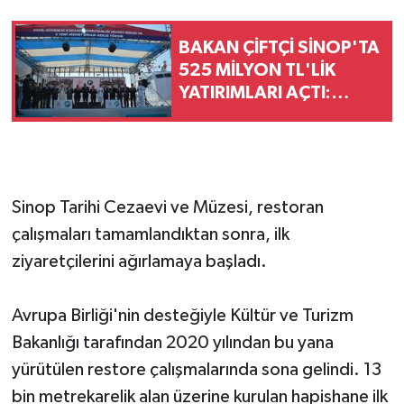
BAKAN ÇİFTÇİ SİNOP'TA
525 MİLYON TL'LİK
YATIRIMLARI AÇTI:
"DEVLET VATANDAŞINA
DAHA HIZLI ULAŞACAK"
Sinop Tarihi Cezaevi ve Müzesi, restoran
çalışmaları tamamlandıktan sonra, ilk
ziyaretçilerini ağırlamaya başladı.
Avrupa Birliği'nin desteğiyle Kültür ve Turizm
Bakanlığı tarafından 2020 yılından bu yana
yürütülen restore çalışmalarında sona gelindi. 13
bin metrekarelik alan üzerine kurulan hapishane ilk