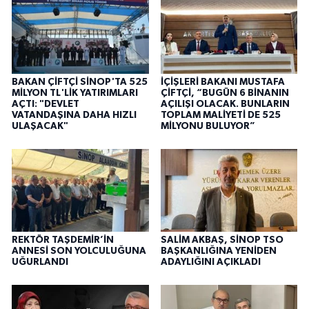
BAKAN ÇİFTÇİ SİNOP'TA 525
İÇİŞLERİ BAKANI MUSTAFA
MİLYON TL'LİK YATIRIMLARI
ÇİFTÇİ, “BUGÜN 6 BİNANIN
AÇTI: "DEVLET
AÇILIŞI OLACAK. BUNLARIN
VATANDAŞINA DAHA HIZLI
TOPLAM MALİYETİ DE 525
ULAŞACAK"
MİLYONU BULUYOR”
REKTÖR TAŞDEMİR’İN
SALİM AKBAŞ, SİNOP TSO
ANNESİ SON YOLCULUĞUNA
BAŞKANLIĞINA YENİDEN
UĞURLANDI
ADAYLIĞINI AÇIKLADI