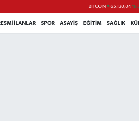
DOLAR
47,7106
%0.
EURO
55,1652
%0.
RESMİ İLANLAR
SPOR
ASAYİŞ
EĞİTİM
SAĞLIK
KÜ
STERLİN
64,4046
%0.
GRAM ALTIN
6618.49
%2.
BİST100
13.773
%-
BITCOIN
65.130,04
%1