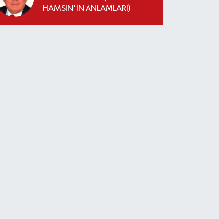
HAMSİN'İN ANLAMLARI):