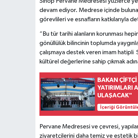
Sinop Pervane Medresesi yüzlerce yerl
devam ediyor. Medrese içinde bulunan 
görevlileri ve esnafların katkılarıyla de
“Bu tür tarihi alanların korunması hep
gönüllülük bilincinin toplumda yaygın
çalışmaya destek veren imam hatipli Se
kültürel değerlerine sahip çıkmak adın
BAKAN ÇİFTÇİ
YATIRIMLARI 
ULAŞACAK"
İçeriği Görüntül
Pervane Medresesi ve çevresi, yapılan
ziyaretçilerini daha temiz ve esteti