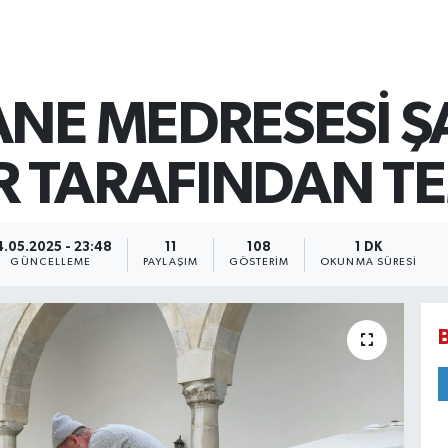
ANE MEDRESESİ Ş
 TARAFINDAN TE
4.05.2025 - 23:48
11
108
1 DK
GÜNCELLEME
PAYLAŞIM
GÖSTERIM
OKUNMA SÜRESI