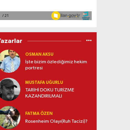
Yazarlar
OSMAN AKSU
İşte bizim özlediğimiz hekim
portresi
MUSTAFA UĞURLU
TARİHİ DOKU TURİZME
KAZANDIRILMALI
FATMA ÖZEN
Rosenheim Olayı(Ruh Tacizi)?