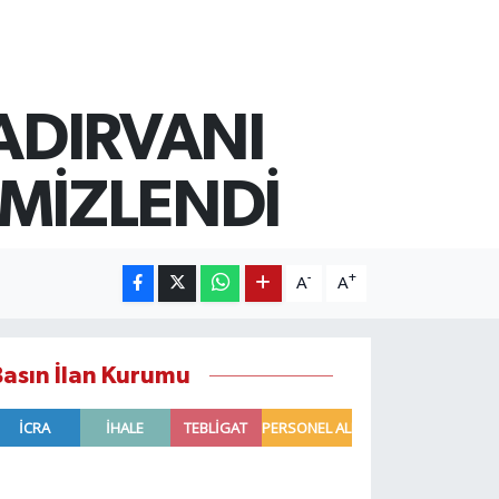
ADIRVANI
MİZLENDİ
-
+
A
A
Basın İlan Kurumu