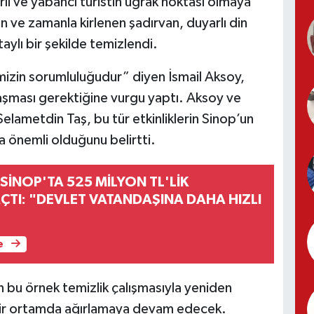
i ve yabancı turistin uğrak noktası olmaya
ve zamanla kirlenen şadırvan, duyarlı din
taylı bir şekilde temizlendi.
imizin sorumluluğudur” diyen İsmail Aksoy,
laşması gerektiğine vurgu yaptı. Aksoy ve
lametdin Taş, bu tür etkinliklerin Sinop’un
a önemli olduğunu belirtti.
 SİNOP'TA 525 MİLYON TL'LİK
AÇTI: "DEVLET VATANDAŞINA DAHA HIZLI
e
 bu örnek temizlik çalışmasıyla yeniden
k bir ortamda ağırlamaya devam edecek.