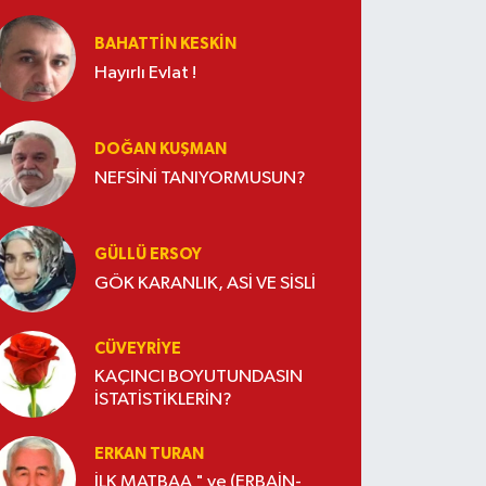
BAHATTIN KESKİN
Hayırlı Evlat !
DOĞAN KUŞMAN
NEFSİNİ TANIYORMUSUN?
GÜLLÜ ERSOY
GÖK KARANLIK, ASİ VE SİSLİ
CÜVEYRIYE
KAÇINCI BOYUTUNDASIN
İSTATİSTİKLERİN?
ERKAN TURAN
İLK MATBAA " ve (ERBAİN-