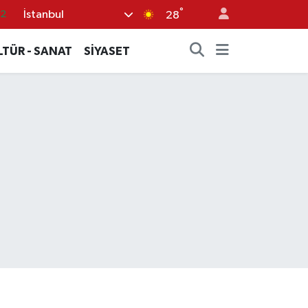
°
İstanbul
17
28
27
LTÜR - SANAT
SİYASET
35
12
19
.2