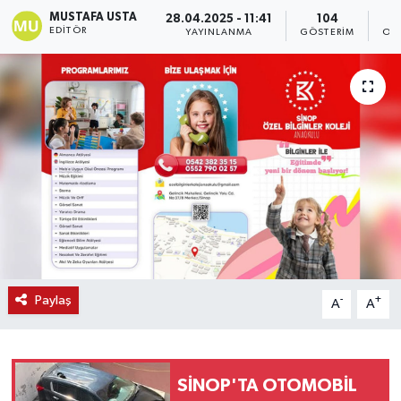
MUSTAFA USTA
28.04.2025 - 11:41
104
EDITÖR
YAYINLANMA
GÖSTERIM
OK
Paylaş
-
+
A
A
SİNOP'TA OTOMOBİL