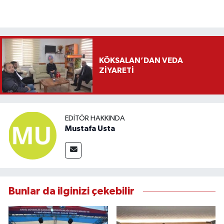
KÖKSALAN’DAN VEDA
ZİYARETİ
EDITÖR HAKKINDA
Mustafa Usta
Bunlar da ilginizi çekebilir