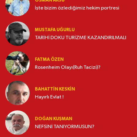
OSMAN AKSU
İşte bizim özlediğimiz hekim portresi
MUSTAFA UĞURLU
TARİHİ DOKU TURİZME KAZANDIRILMALI
FATMA ÖZEN
Rosenheim Olayı(Ruh Tacizi)?
BAHATTIN KESKİN
Hayırlı Evlat !
DOĞAN KUŞMAN
NEFSİNİ TANIYORMUSUN?