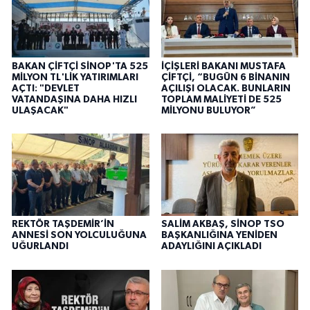
BAKAN ÇİFTÇİ SİNOP'TA 525
İÇİŞLERİ BAKANI MUSTAFA
MİLYON TL'LİK YATIRIMLARI
ÇİFTÇİ, “BUGÜN 6 BİNANIN
AÇTI: "DEVLET
AÇILIŞI OLACAK. BUNLARIN
VATANDAŞINA DAHA HIZLI
TOPLAM MALİYETİ DE 525
ULAŞACAK"
MİLYONU BULUYOR”
REKTÖR TAŞDEMİR’İN
SALİM AKBAŞ, SİNOP TSO
ANNESİ SON YOLCULUĞUNA
BAŞKANLIĞINA YENİDEN
UĞURLANDI
ADAYLIĞINI AÇIKLADI