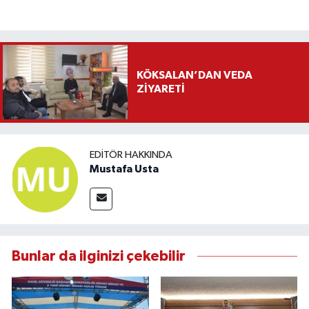
KÖKSALAN’DAN VEDA
ZİYARETİ
EDITÖR HAKKINDA
Mustafa Usta
Bunlar da ilginizi çekebilir