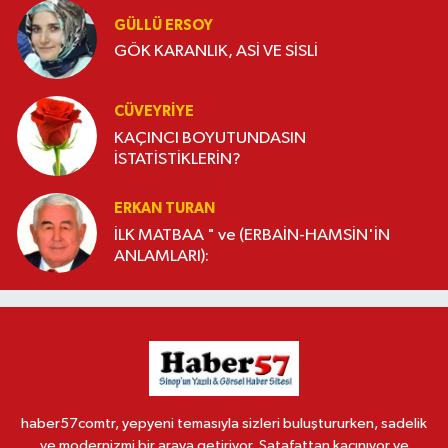
GÜLLÜ ERSOY
GÖK KARANLIK, ASİ VE SİSLİ
CÜVEYRIYE
KAÇINCI BOYUTUNDASIN
İSTATİSTİKLERİN?
ERKAN TURAN
İLK MATBAA " ve (ERBAİN-HAMSİN'İN
ANLAMLARI):
haber57comtr, yepyeni temasıyla sizleri buluştururken, sadelik
ve modernizmi bir araya getiriyor. Şatafattan kaçınıyor ve