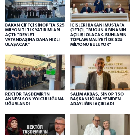
BAKAN ÇİFTÇİ SİNOP'TA 525
İÇİŞLERİ BAKANI MUSTAFA
MİLYON TL'LİK YATIRIMLARI
ÇİFTÇİ, “BUGÜN 6 BİNANIN
AÇTI: "DEVLET
AÇILIŞI OLACAK. BUNLARIN
VATANDAŞINA DAHA HIZLI
TOPLAM MALİYETİ DE 525
ULAŞACAK"
MİLYONU BULUYOR”
REKTÖR TAŞDEMİR’İN
SALİM AKBAŞ, SİNOP TSO
ANNESİ SON YOLCULUĞUNA
BAŞKANLIĞINA YENİDEN
UĞURLANDI
ADAYLIĞINI AÇIKLADI