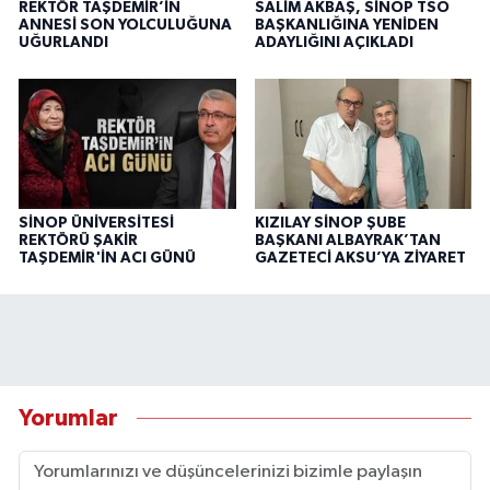
REKTÖR TAŞDEMİR’İN
SALİM AKBAŞ, SİNOP TSO
ANNESİ SON YOLCULUĞUNA
BAŞKANLIĞINA YENİDEN
UĞURLANDI
ADAYLIĞINI AÇIKLADI
SİNOP ÜNİVERSİTESİ
KIZILAY SİNOP ŞUBE
REKTÖRÜ ŞAKİR
BAŞKANI ALBAYRAK’TAN
TAŞDEMİR'İN ACI GÜNÜ
GAZETECİ AKSU’YA ZİYARET
Yorumlar