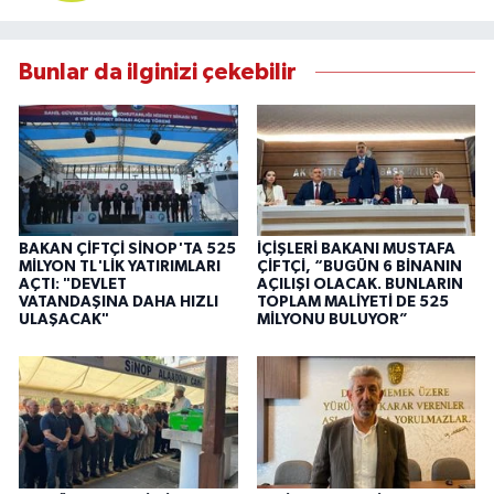
Bunlar da ilginizi çekebilir
BAKAN ÇİFTÇİ SİNOP'TA 525
İÇİŞLERİ BAKANI MUSTAFA
MİLYON TL'LİK YATIRIMLARI
ÇİFTÇİ, “BUGÜN 6 BİNANIN
AÇTI: "DEVLET
AÇILIŞI OLACAK. BUNLARIN
VATANDAŞINA DAHA HIZLI
TOPLAM MALİYETİ DE 525
ULAŞACAK"
MİLYONU BULUYOR”