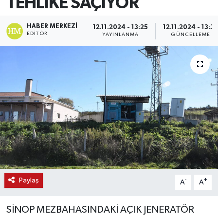
TEHLİKE SAÇIYOR
HABER MERKEZI
12.11.2024 - 13:25
12.11.2024 - 13:3
EDITÖR
YAYINLANMA
GÜNCELLEME
Paylaş
-
+
A
A
SİNOP MEZBAHASINDAKİ AÇIK JENERATÖR