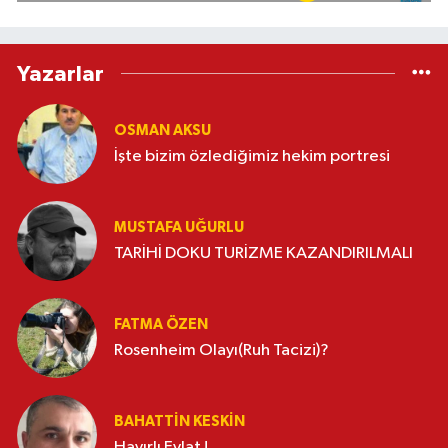
Yazarlar
OSMAN AKSU
İşte bizim özlediğimiz hekim portresi
MUSTAFA UĞURLU
TARİHİ DOKU TURİZME KAZANDIRILMALI
FATMA ÖZEN
Rosenheim Olayı(Ruh Tacizi)?
BAHATTIN KESKİN
Hayırlı Evlat !