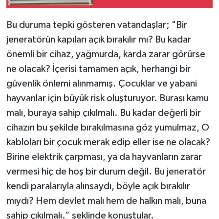
AÇILIŞI OLACAK.
BUNLARIN TOPLAM
Bu duruma tepki gösteren vatandaşlar; "Bir
MALİYETİ DE 525
jeneratörün kapıları açık bırakılır mı? Bu kadar
MİLYONU BULUYOR”
önemli bir cihaz, yağmurda, karda zarar görürse
ne olacak? İçerisi tamamen açık, herhangi bir
güvenlik önlemi alınmamış. Çocuklar ve yabani
hayvanlar için büyük risk oluşturuyor. Burası kamu
malı, buraya sahip çıkılmalı. Bu kadar değerli bir
cihazın bu şekilde bırakılmasına göz yumulmaz, O
kabloları bir çocuk merak edip eller ise ne olacak?
Birine elektrik çarpması, ya da hayvanların zarar
vermesi hiç de hoş bir durum değil. Bu jeneratör
kendi paralarıyla alınsaydı, böyle açık bırakılır
mıydı? Hem devlet malı hem de halkın malı, buna
sahip çıkılmalı.” şeklinde konuştular.