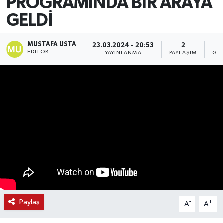
PROGRAMINDA BİR ARAYA
GELDİ
MUSTAFA USTA
23.03.2024 - 20:53
2
EDITÖR
YAYINLANMA
PAYLAŞIM
GÖ
Paylaş
-
+
A
A