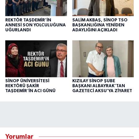
REKTÖR TAŞDEMİR’İN
SALİM AKBAŞ, SİNOP TSO
ANNESİ SON YOLCULUĞUNA
BAŞKANLIĞINA YENİDEN
UĞURLANDI
ADAYLIĞINI AÇIKLADI
SİNOP ÜNİVERSİTESİ
KIZILAY SİNOP ŞUBE
REKTÖRÜ ŞAKİR
BAŞKANI ALBAYRAK’TAN
TAŞDEMİR'İN ACI GÜNÜ
GAZETECİ AKSU’YA ZİYARET
Yorumlar