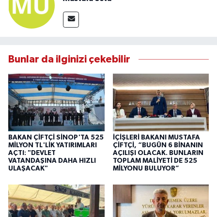
Bunlar da ilginizi çekebilir
BAKAN ÇİFTÇİ SİNOP'TA 525
İÇİŞLERİ BAKANI MUSTAFA
MİLYON TL'LİK YATIRIMLARI
ÇİFTÇİ, “BUGÜN 6 BİNANIN
AÇTI: "DEVLET
AÇILIŞI OLACAK. BUNLARIN
VATANDAŞINA DAHA HIZLI
TOPLAM MALİYETİ DE 525
ULAŞACAK"
MİLYONU BULUYOR”