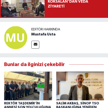
KÖKSALAN’DAN VEDA
ZİYARETİ
EDITÖR HAKKINDA
Mustafa Usta
Bunlar da ilginizi çekebilir
REKTÖR TAŞDEMİR’İN
SALİM AKBAŞ, SİNOP TSO
ANNESİ SON YOLCULUĞUNA
BAŞKANLIĞINA YENİDEN