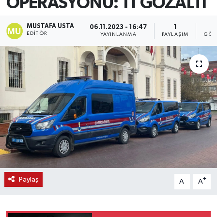
OPERASYONU: 11 GÖZALTI
MUSTAFA USTA
06.11.2023 - 16:47
1
5
EDITÖR
YAYINLANMA
PAYLAŞIM
GÖS
Paylaş
-
+
A
A