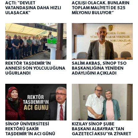
AÇTI: "DEVLET
AÇILIŞI OLACAK. BUNLARIN
VATANDAŞINA DAHA HIZLI
TOPLAM MALİYETİ DE 525
ULAŞACAK"
MİLYONU BULUYOR”
REKTÖR TAŞDEMİR’İN
SALİM AKBAŞ, SİNOP TSO
ANNESİ SON YOLCULUĞUNA
BAŞKANLIĞINA YENİDEN
UĞURLANDI
ADAYLIĞINI AÇIKLADI
SİNOP ÜNİVERSİTESİ
KIZILAY SİNOP ŞUBE
REKTÖRÜ ŞAKİR
BAŞKANI ALBAYRAK’TAN
TAŞDEMİR'İN ACI GÜNÜ
GAZETECİ AKSU’YA ZİYARET