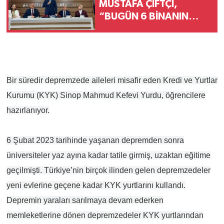
MUSTAFA ÇİFTÇİ,
“BUGÜN 6 BİNANIN
AÇILIŞI OLACAK.
BUNLARIN TOPLAM
MALİYETİ DE 525
MİLYONU BULUYOR”
Bir süredir depremzede aileleri misafir eden Kredi ve Yurtlar
Kurumu (KYK) Sinop Mahmud Kefevi Yurdu, öğrencilere
hazırlanıyor.
6 Şubat 2023 tarihinde yaşanan depremden sonra
üniversiteler yaz ayına kadar tatile girmiş, uzaktan eğitime
geçilmişti. Türkiye’nin birçok ilinden gelen depremzedeler
yeni evlerine geçene kadar KYK yurtlarını kullandı.
Depremin yaraları sarılmaya devam ederken
memleketlerine dönen depremzedeler KYK yurtlarından