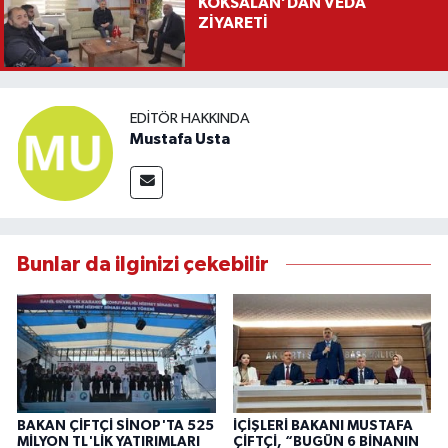
KÖKSALAN’DAN VEDA
ZİYARETİ
EDITÖR HAKKINDA
Mustafa Usta
Bunlar da ilginizi çekebilir
BAKAN ÇİFTÇİ SİNOP'TA 525
İÇİŞLERİ BAKANI MUSTAFA
MİLYON TL'LİK YATIRIMLARI
ÇİFTÇİ, “BUGÜN 6 BİNANIN