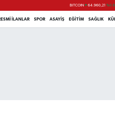
DOLAR
47,7436
%0.
EURO
55,2510
%0.
RESMİ İLANLAR
SPOR
ASAYİŞ
EĞİTİM
SAĞLIK
KÜ
STERLİN
64,4811
%0.
GRAM ALTIN
6648.99
%2.
BİST100
13.773
%-
BITCOIN
64.960,21
%0.