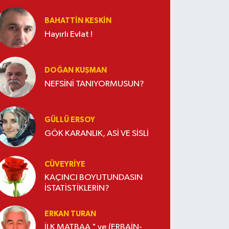
BAHATTIN KESKİN
Hayırlı Evlat !
DOĞAN KUŞMAN
NEFSİNİ TANIYORMUSUN?
GÜLLÜ ERSOY
GÖK KARANLIK, ASİ VE SİSLİ
CÜVEYRIYE
KAÇINCI BOYUTUNDASIN
İSTATİSTİKLERİN?
ERKAN TURAN
İLK MATBAA " ve (ERBAİN-