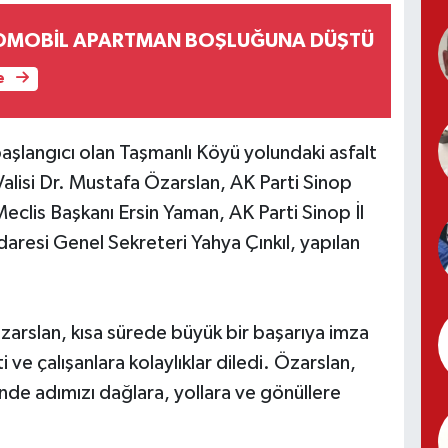
TOMOBİL APARTMAN BOŞLUĞUNA DÜŞTÜ
e
aşlangıcı olan Taşmanlı Köyü yolundaki asfalt
Valisi Dr. Mustafa Özarslan, AK Parti Sinop
Meclis Başkanı Ersin Yaman, AK Parti Sinop İl
aresi Genel Sekreteri Yahya Çınkıl, yapılan
 Özarslan, kısa sürede büyük bir başarıya imza
ti ve çalışanlara kolaylıklar diledi. Özarslan,
çinde adımızı dağlara, yollara ve gönüllere