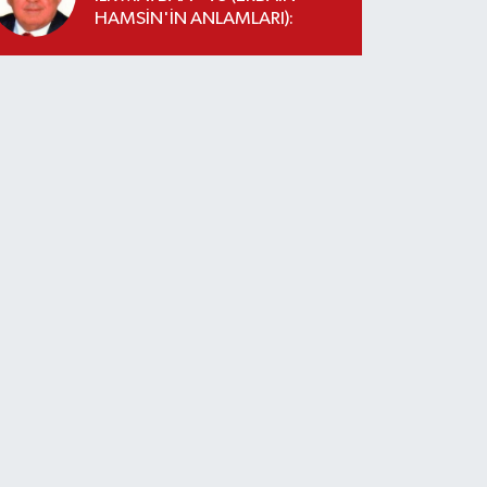
HAMSİN'İN ANLAMLARI):