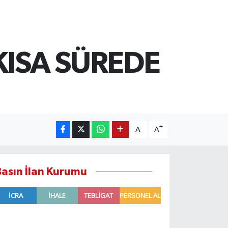
KISA SÜREDE
-
+
A
A
Basın İlan Kurumu