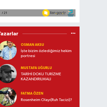
Yazarlar
OSMAN AKSU
İşte bizim özlediğimiz hekim
portresi
MUSTAFA UĞURLU
TARİHİ DOKU TURİZME
KAZANDIRILMALI
FATMA ÖZEN
Rosenheim Olayı(Ruh Tacizi)?