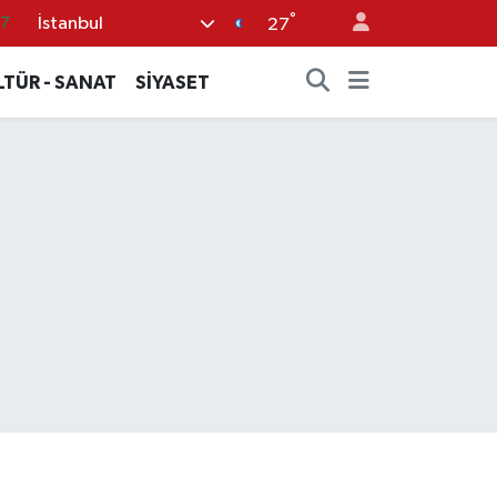
°
İstanbul
18
27
32
LTÜR - SANAT
SİYASET
38
59
19
87