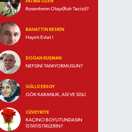
FATMA ÖZEN
Rosenheim Olayı(Ruh Tacizi)?
BAHATTIN KESKİN
Hayırlı Evlat !
DOĞAN KUŞMAN
NEFSİNİ TANIYORMUSUN?
GÜLLÜ ERSOY
GÖK KARANLIK, ASİ VE SİSLİ
CÜVEYRIYE
KAÇINCI BOYUTUNDASIN
İSTATİSTİKLERİN?