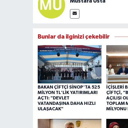
Mustafa Usta
Bunlar da ilginizi çekebilir
BAKAN ÇİFTÇİ SİNOP'TA 525
İÇİŞLERİ
MİLYON TL'LİK YATIRIMLARI
ÇİFTÇİ, 
AÇTI: "DEVLET
AÇILIŞI 
VATANDAŞINA DAHA HIZLI
TOPLAM M
ULAŞACAK"
MİLYONU