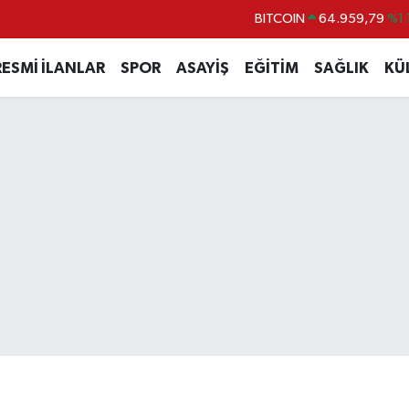
BITCOIN
64.959,79
%1.
DOLAR
47,7436
%0.
RESMİ İLANLAR
SPOR
ASAYİŞ
EĞİTİM
SAĞLIK
KÜ
EURO
55,2510
%0.
STERLİN
64,4811
%0.
GRAM ALTIN
6660.55
%0.
BİST100
13.779
%-