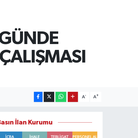
6 GÜNDE
 ÇALIŞMASI
-
+
A
A
Basın İlan Kurumu