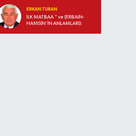
ERKAN TURAN
İLK MATBAA " ve (ERBAİN-
HAMSİN'İN ANLAMLARI):