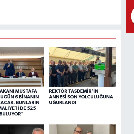
 BAKANI MUSTAFA
REKTÖR TAŞDEMİR’İN
“BUGÜN 6 BİNANIN
ANNESİ SON YOLCULUĞUNA
OLACAK. BUNLARIN
UĞURLANDI
ALİYETİ DE 525
 BULUYOR”