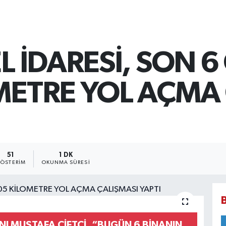
EL İDARESİ, SON 
METRE YOL AÇMA
51
1 DK
ÖSTERIM
OKUNMA SÜRESI
ANI MUSTAFA ÇİFTÇİ, “BUGÜN 6 BİNANIN