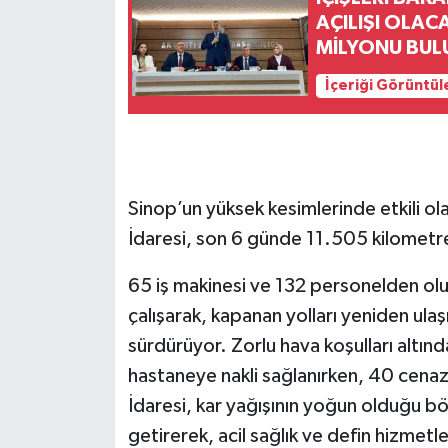
AÇILIŞI OLAC
MİLYONU BUL
İçeriği Görüntül
Sinop’un yüksek kesimlerinde etkili ol
İdaresi, son 6 günde 11.505 kilometre
65 iş makinesi ve 132 personelden olu
çalışarak, kapanan yolları yeniden ulaşı
sürdürüyor. Zorlu hava koşulları altınd
hastaneye nakli sağlanırken, 40 cenaze
İdaresi, kar yağışının yoğun olduğu böl
getirerek, acil sağlık ve defin hizme