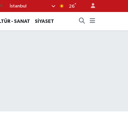
°
İstanbul
11
26
18
LTÜR - SANAT
SİYASET
32
38
03
14