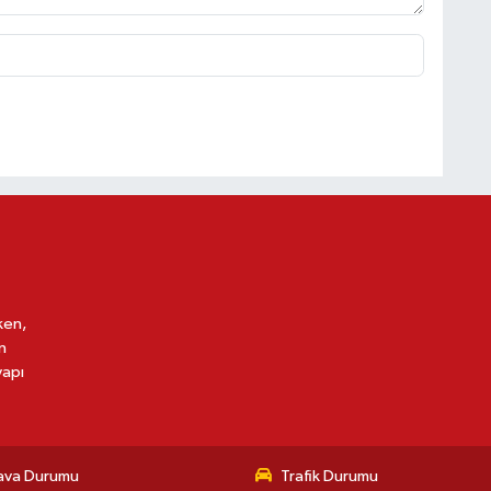
ken,
n
yapı
ava Durumu
Trafik Durumu