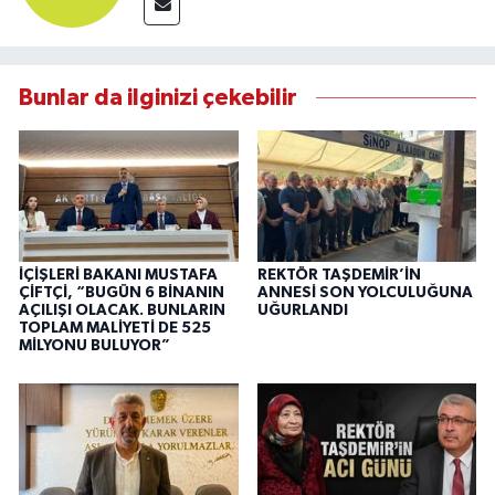
Bunlar da ilginizi çekebilir
İÇİŞLERİ BAKANI MUSTAFA
REKTÖR TAŞDEMİR’İN
ÇİFTÇİ, “BUGÜN 6 BİNANIN
ANNESİ SON YOLCULUĞUNA
AÇILIŞI OLACAK. BUNLARIN
UĞURLANDI
TOPLAM MALİYETİ DE 525
MİLYONU BULUYOR”