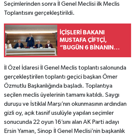
Seçimlerinden sonra İl Genel Meclisi ilk Meclis
Toplantısını gerçekleştirildi.
İÇİŞLERİ BAKANI
MUSTAFA ÇİFTÇİ,
“BUGÜN 6 BİNANIN
AÇILIŞI OLACAK.
BUNLARIN TOPLAM
İl Özel İdaresi İl Genel Meclis toplantı salonunda
MALİYETİ DE 525
gerçekleştirilen toplantı geçici başkan Ömer
MİLYONU BULUYOR”
Özmutlu Başkanlığında başladı. Toplantıya
seçilen meclis üyelerinin tamamı katıldı. Saygı
duruşu ve İstiklal Marşı’nın okunmasının ardından
gizli oy, açık tasnif usulüyle yapılan seçimler
sonucunda 22 oyun 16’sını alan AK Parti adayı
Ersin Yaman, Sinop İl Genel Meclisi’nin başkanlık