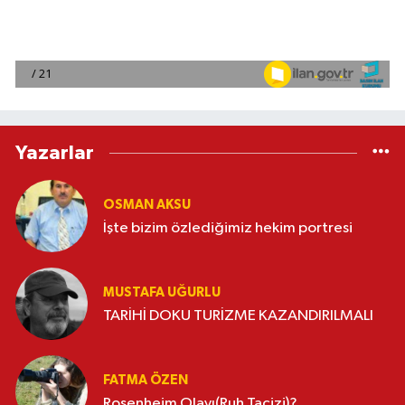
Yazarlar
OSMAN AKSU
İşte bizim özlediğimiz hekim portresi
MUSTAFA UĞURLU
TARİHİ DOKU TURİZME KAZANDIRILMALI
FATMA ÖZEN
Rosenheim Olayı(Ruh Tacizi)?