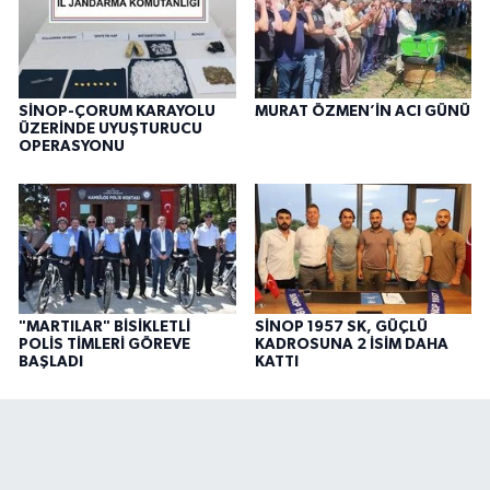
SİNOP-ÇORUM KARAYOLU
MURAT ÖZMEN’İN ACI GÜNÜ
ÜZERİNDE UYUŞTURUCU
OPERASYONU
"MARTILAR" BİSİKLETLİ
SİNOP 1957 SK, GÜÇLÜ
POLİS TİMLERİ GÖREVE
KADROSUNA 2 İSİM DAHA
BAŞLADI
KATTI