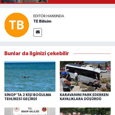
EDITÖR HAKKINDA
TE Bilisim
Bunlar da ilginizi çekebilir
SİNOP’TA 2 KİŞİ BOĞULMA
KARAVANINI PARK EDERKEN
TEHLİKESİ GEÇİRDİ
KAYALIKLARA DÜŞÜRDÜ