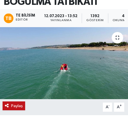
BOĞULMA TATBİKATI
TE BILISIM
12.07.2023 - 13:52
1392
4 
EDITÖR
YAYINLANMA
GÖSTERIM
OKUNMA 
Paylaş
-
+
A
A