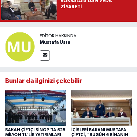
KÖKSALAN’DAN VEDA
ZİYARETİ
EDITÖR HAKKINDA
Mustafa Usta
Bunlar da ilginizi çekebilir
BAKAN ÇİFTÇİ SİNOP'TA 525
İÇİŞLERİ BAKANI MUSTAFA
MİLYON TL'LİK YATIRIMLARI
ÇİFTÇİ, “BUGÜN 6 BİNANIN