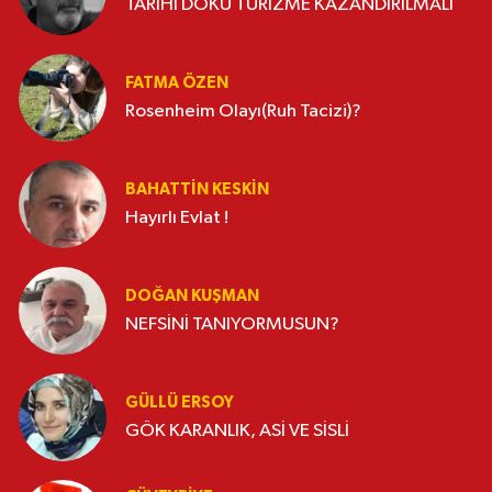
TARİHİ DOKU TURİZME KAZANDIRILMALI
FATMA ÖZEN
Rosenheim Olayı(Ruh Tacizi)?
BAHATTIN KESKİN
Hayırlı Evlat !
DOĞAN KUŞMAN
NEFSİNİ TANIYORMUSUN?
GÜLLÜ ERSOY
GÖK KARANLIK, ASİ VE SİSLİ