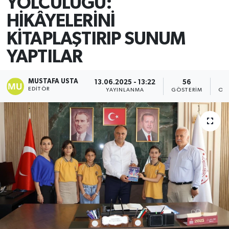
YOLCULUĞU:
HİKÂYELERİNİ
KİTAPLAŞTIRIP SUNUM
YAPTILAR
MUSTAFA USTA
13.06.2025 - 13:22
56
EDITÖR
YAYINLANMA
GÖSTERIM
OK