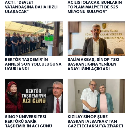
AÇTI: "DEVLET
AÇILIŞI OLACAK. BUNLARIN
VATANDAŞINA DAHA HIZLI
TOPLAM MALİYETİ DE 525
ULAŞACAK"
MİLYONU BULUYOR”
REKTÖR TAŞDEMİR’İN
SALİM AKBAŞ, SİNOP TSO
ANNESİ SON YOLCULUĞUNA
BAŞKANLIĞINA YENİDEN
UĞURLANDI
ADAYLIĞINI AÇIKLADI
SİNOP ÜNİVERSİTESİ
KIZILAY SİNOP ŞUBE
REKTÖRÜ ŞAKİR
BAŞKANI ALBAYRAK’TAN
TAŞDEMİR'İN ACI GÜNÜ
GAZETECİ AKSU’YA ZİYARET