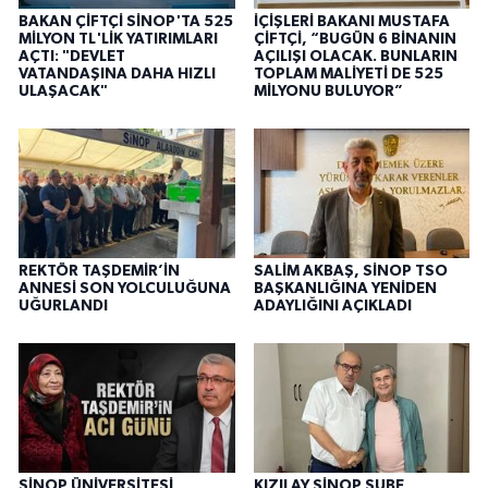
BAKAN ÇİFTÇİ SİNOP'TA 525
İÇİŞLERİ BAKANI MUSTAFA
MİLYON TL'LİK YATIRIMLARI
ÇİFTÇİ, “BUGÜN 6 BİNANIN
AÇTI: "DEVLET
AÇILIŞI OLACAK. BUNLARIN
VATANDAŞINA DAHA HIZLI
TOPLAM MALİYETİ DE 525
ULAŞACAK"
MİLYONU BULUYOR”
REKTÖR TAŞDEMİR’İN
SALİM AKBAŞ, SİNOP TSO
ANNESİ SON YOLCULUĞUNA
BAŞKANLIĞINA YENİDEN
UĞURLANDI
ADAYLIĞINI AÇIKLADI
SİNOP ÜNİVERSİTESİ
KIZILAY SİNOP ŞUBE