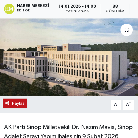
HABER MERKEZI
14.01.2026 - 14:00
88
EDITÖR
YAYINLANMA
GÖSTERIM
O
Paylaş
-
+
A
A
AK Parti Sinop Milletvekili Dr. Nazım Maviş, Sinop
Adalet Sarayı Yapım ihalesinin 9 Şubat 2026