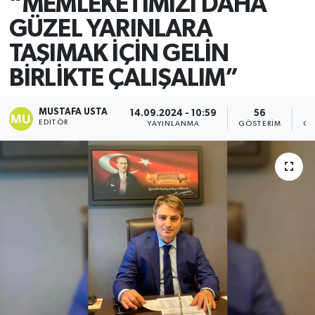
“MEMLEKETİMİZİ DAHA
GÜZEL YARINLARA
TAŞIMAK İÇİN GELİN
BİRLİKTE ÇALIŞALIM”
MUSTAFA USTA
14.09.2024 - 10:59
56
EDITÖR
YAYINLANMA
GÖSTERIM
OK