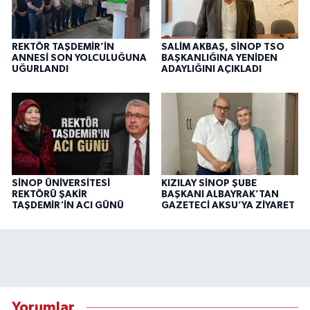
REKTÖR TAŞDEMİR’İN
SALİM AKBAŞ, SİNOP TSO
ANNESİ SON YOLCULUĞUNA
BAŞKANLIĞINA YENİDEN
UĞURLANDI
ADAYLIĞINI AÇIKLADI
SİNOP ÜNİVERSİTESİ
KIZILAY SİNOP ŞUBE
REKTÖRÜ ŞAKİR
BAŞKANI ALBAYRAK’TAN
TAŞDEMİR'İN ACI GÜNÜ
GAZETECİ AKSU’YA ZİYARET
Yorumlar