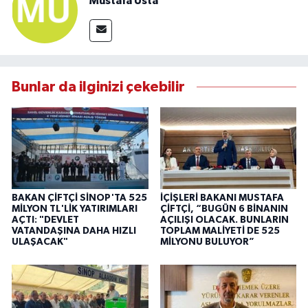
Mustafa Usta
Bunlar da ilginizi çekebilir
BAKAN ÇİFTÇİ SİNOP'TA 525
İÇİŞLERİ BAKANI MUSTAFA
MİLYON TL'LİK YATIRIMLARI
ÇİFTÇİ, “BUGÜN 6 BİNANIN
AÇTI: "DEVLET
AÇILIŞI OLACAK. BUNLARIN
VATANDAŞINA DAHA HIZLI
TOPLAM MALİYETİ DE 525
ULAŞACAK"
MİLYONU BULUYOR”