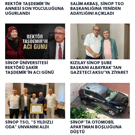
REKTÖR TAŞDEMİR’İN
SALİM AKBAŞ, SİNOP TSO
ANNESİ SON YOLCULUĞUNA
BAŞKANLIĞINA YENİDEN
UĞURLANDI
ADAYLIĞINI AÇIKLADI
SİNOP ÜNİVERSİTESİ
KIZILAY SİNOP ŞUBE
REKTÖRÜ ŞAKİR
BAŞKANI ALBAYRAK’TAN
TAŞDEMİR'İN ACI GÜNÜ
GAZETECİ AKSU’YA ZİYARET
SİNOP TSO, “5 YILDIZLI
SİNOP'TA OTOMOBİL
ODA” UNVANINI ALDI
APARTMAN BOŞLUĞUNA
DÜŞTÜ