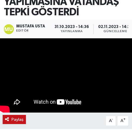
YAPILMASINA VATANDAŞ
TEPKİ GÖSTERDİ
MUSTAFA USTA
31.10.2023 - 14:36
02.11.2023 - 14:2
EDITÖR
YAYINLANMA
GÜNCELLEME
Paylaş
-
+
A
A