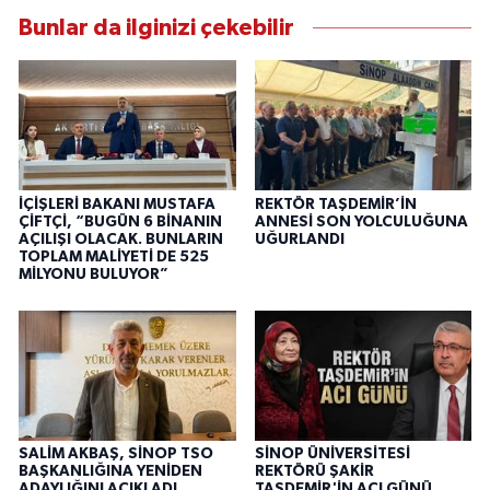
Bunlar da ilginizi çekebilir
İÇİŞLERİ BAKANI MUSTAFA
REKTÖR TAŞDEMİR’İN
ÇİFTÇİ, “BUGÜN 6 BİNANIN
ANNESİ SON YOLCULUĞUNA
AÇILIŞI OLACAK. BUNLARIN
UĞURLANDI
TOPLAM MALİYETİ DE 525
MİLYONU BULUYOR”
SALİM AKBAŞ, SİNOP TSO
SİNOP ÜNİVERSİTESİ
BAŞKANLIĞINA YENİDEN
REKTÖRÜ ŞAKİR
ADAYLIĞINI AÇIKLADI
TAŞDEMİR'İN ACI GÜNÜ